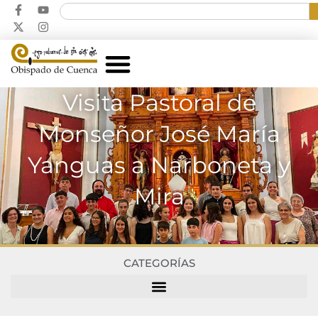
Visita Pastoral de
Monseñor José María
Yanguas a Narboneta y
Mira
CATEGORÍAS