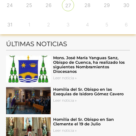
24
25
26
28
29
30
27
31
1
2
3
4
5
6
ÚLTIMAS NOTICIAS
Mons. José María Yanguas Sanz,
Obispo de Cuenca, ha realizado los
siguientes Nombramientos
Diocesanos
Leer noticia »
Homilía del Sr. Obispo en las
Exequias de Isidoro Gómez Cavero
Leer noticia »
Homilía del Sr. Obispo en San
Clemente el 19 de Julio
Leer noticia »