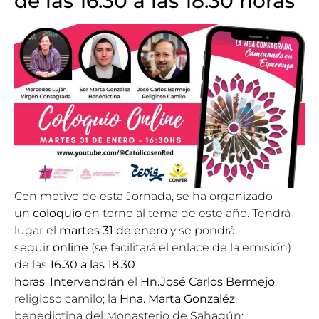
de las 16.30 a las 18.30 horas
Con motivo de esta Jornada, se ha organizado
un
coloquio
en torno al tema de este año. Tendrá
lugar el
martes 31 de enero
y se pondrá
seguir
online
(se facilitará el enlace de la emisión)
de las
16.30 a las 18.30
horas
.
Intervendrán
el
Hn.José Carlos Bermejo
,
religioso camilo; la
Hna. Marta Gonzaléz
,
benedictina del Monasterio de Sahagún;