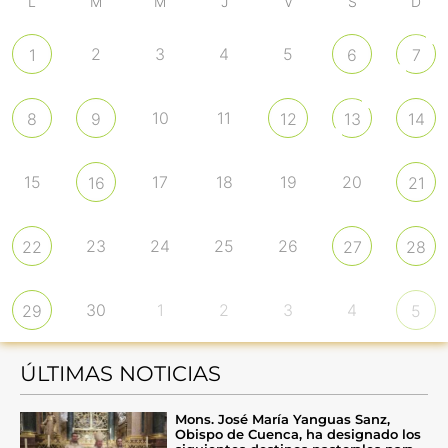
L
M
M
J
V
S
D
2
3
4
5
1
6
7
10
11
8
9
12
13
14
15
17
18
19
20
16
21
23
24
25
26
22
27
28
30
1
2
3
4
29
5
ÚLTIMAS NOTICIAS
Mons. José María Yanguas Sanz,
Obispo de Cuenca, ha designado los