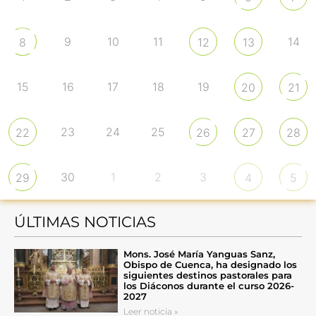
9
10
11
14
8
12
13
15
16
17
18
19
20
21
23
24
25
22
26
27
28
30
1
2
3
29
4
5
ÚLTIMAS NOTICIAS
Mons. José María Yanguas Sanz,
Obispo de Cuenca, ha designado los
siguientes destinos pastorales para
los Diáconos durante el curso 2026-
2027
Leer noticia »