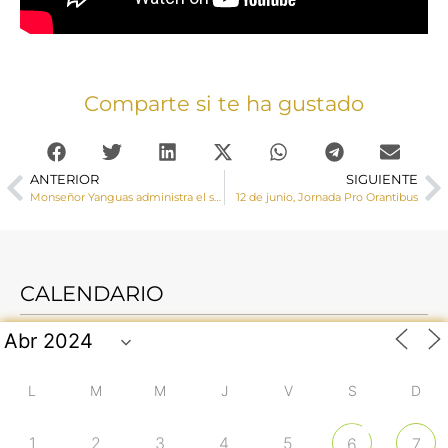
Comparte si te ha gustado
ANTERIOR
SIGUIENTE
Monseñor Yanguas administra el sacramento de la Confirmación a un grupo de jóvenes de Motilla del Palancar
12 de junio, Jornada Pro Orantibus
CALENDARIO
L
M
M
J
V
S
D
1
2
3
4
5
6
7