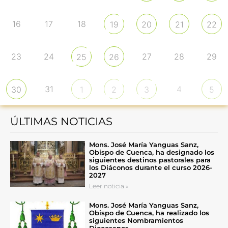
16
17
18
19
20
21
22
23
24
27
28
29
25
26
31
4
30
1
2
3
5
ÚLTIMAS NOTICIAS
Mons. José María Yanguas Sanz,
Obispo de Cuenca, ha designado los
siguientes destinos pastorales para
los Diáconos durante el curso 2026-
2027
Leer noticia »
Mons. José María Yanguas Sanz,
Obispo de Cuenca, ha realizado los
siguientes Nombramientos