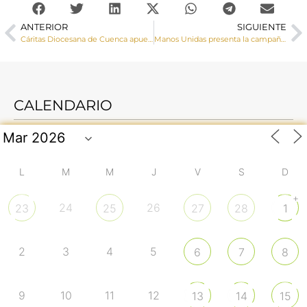
ANTERIOR
SIGUIENTE
Cáritas Diocesana de Cuenca apuesta por la formación como herramienta para mejorar las posibilidades de encontrar un trabajo
Manos Unidas presenta la campaña “Comparte solidaridad para acabar con el Hambre”
CALENDARIO
L
M
M
J
V
S
D
+
24
26
23
25
27
28
1
2
3
4
5
6
7
8
9
10
11
12
13
14
15