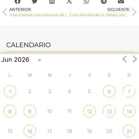
ANTERIOR
SIGUIENTE
Visita Pastoral a las parroquias de Loranca del Campo, Valparaíso de Abajo y Valparaíso de Arriba
Carta semanal del Sr. Obispo: ¡ADVIENTO!
CALENDARIO
L
M
M
J
V
S
D
2
3
4
5
1
6
7
10
11
8
9
12
13
14
15
17
18
19
20
16
21