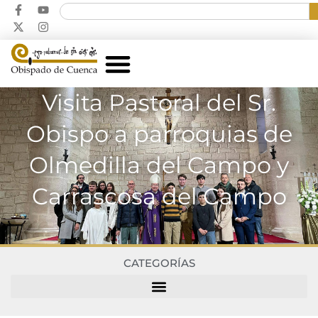
Visita Pastoral del Sr.
Obispo a parroquias de
Olmedilla del Campo y
Carrascosa del Campo
CATEGORÍAS