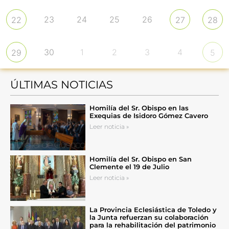
23
24
25
26
22
27
28
30
1
2
3
4
29
5
ÚLTIMAS NOTICIAS
Homilía del Sr. Obispo en las
Exequias de Isidoro Gómez Cavero
Leer noticia »
Homilía del Sr. Obispo en San
Clemente el 19 de Julio
Leer noticia »
La Provincia Eclesiástica de Toledo y
la Junta refuerzan su colaboración
para la rehabilitación del patrimonio