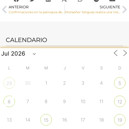
ANTERIOR
SIGUIENTE
Confirmaciones en la parroquia de San Román (Cuenca)
Monseñor Yanguas realiza una Visita Pastoral a Arcos y Portilla
CALENDARIO
L
M
M
J
V
S
D
30
1
2
3
4
29
5
7
8
9
10
11
6
12
13
14
16
17
18
15
19