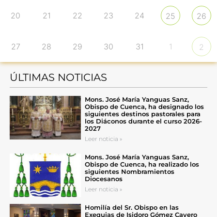
20
21
22
23
24
25
26
27
28
29
30
31
1
2
ÚLTIMAS NOTICIAS
Mons. José María Yanguas Sanz,
Obispo de Cuenca, ha designado los
siguientes destinos pastorales para
los Diáconos durante el curso 2026-
2027
Leer noticia »
Mons. José María Yanguas Sanz,
Obispo de Cuenca, ha realizado los
siguientes Nombramientos
Diocesanos
Leer noticia »
Homilía del Sr. Obispo en las
Exequias de Isidoro Gómez Cavero