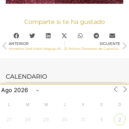
Comparte si te ha gustado
ANTERIOR
SIGUIENTE
Monseñor José María Yanguas oficia el funeral del artista Gustavo Torner en la Catedral
El Archivo Diocesano de Cuenca está presente en el XXXIV Congreso de la Asociación de Archiveros de la Iglesia en España
CALENDARIO
L
M
M
J
V
S
D
27
28
29
30
31
1
2