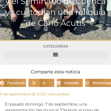
y el Seminario de Cuenca
ya custodian una reliquia
de Carlo Acutis
CATEGORÍAS
Comparte esta noticia
Facebook
X
LinkedIn
WhatsAp
9 de septiembre de 2025
Actualidad
El pasado domingo, 7 de septiembre, una
representación del musical
“Original, el paso de