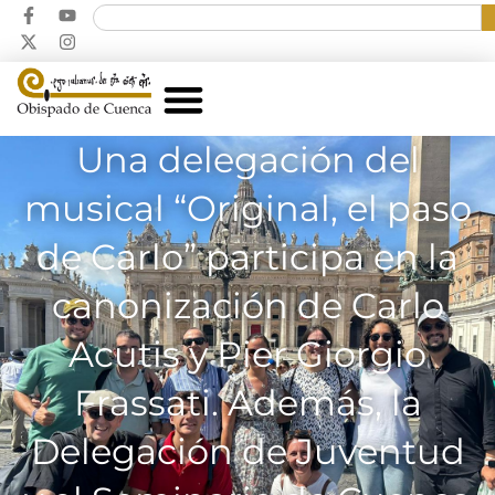
Una delegación del
musical “Original, el paso
de Carlo” participa en la
canonización de Carlo
Acutis y Pier Giorgio
Frassati. Además, la
Delegación de Juventud