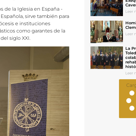
Exeq
Cave
s de la Iglesia en España -
Leer n
 Española, sirve también para
Homil
ócesis e instituciones
Cleme
iásticos como garantes de la
Leer n
del siglo XXI.
La Pr
Toled
colab
rehab
histó
Leer n
Car