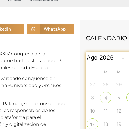
nkedIn
WhatsApp
CALENDARIO
XXXIV Congreso de la
reúne hasta este sábado, 13
nales de toda España.
L
M
M
al Obispado conquense en
27
28
29
ema «Universidad y Archivos
3
5
4
e Palencia, se ha consolidado
 los responsables de los
10
11
12
 plataforma para el
18
19
n y digitalización del
17