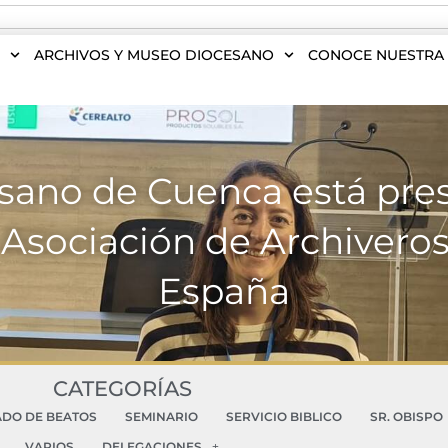
S
ARCHIVOS Y MUSEO DIOCESANO
CONOCE NUESTRA 
esano de Cuenca está pres
Asociación de Archiveros 
España
CATEGORÍAS
ADO DE BEATOS
SEMINARIO
SERVICIO BIBLICO
SR. OBISPO
VARIOS
DELEGACIONES