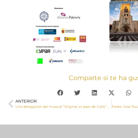
Comparte si te ha gu
ANTERIOR
Una delegación del musical “Original, el paso de Carlo” participa en la canonización de Carlo Acutis y Pier Giorgio Frassati. Además, la Delegación de Juventud y el Seminario de Cuenca ya custodian una reliquia de Carlo Acutis