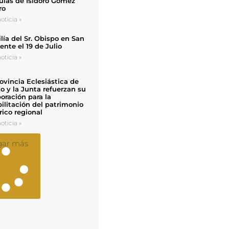
uias de Isidoro Gómez
ro
oticia »
ía del Sr. Obispo en San
nte el 19 de Julio
oticia »
ovincia Eclesiástica de
o y la Junta refuerzan su
oración para la
ilitación del patrimonio
rico regional
oticia »
gar más