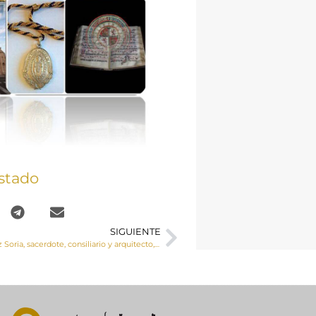
stado
SIGUIENTE
Pedro José Ruiz Soria, sacerdote, consiliario y arquitecto, elegido Cartelista de la Semana Santa de Cuenca de 2026