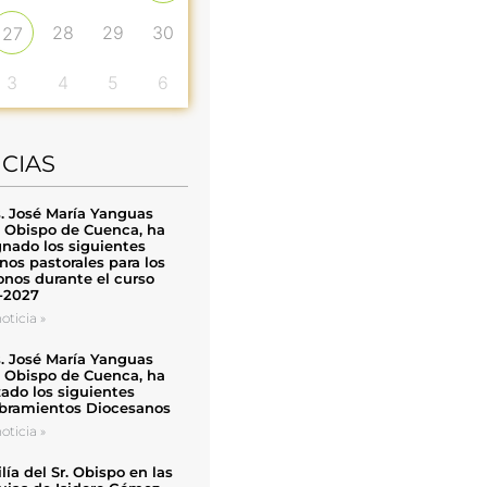
28
29
30
27
3
4
5
6
ICIAS
. José María Yanguas
, Obispo de Cuenca, ha
nado los siguientes
nos pastorales para los
nos durante el curso
-2027
oticia »
. José María Yanguas
, Obispo de Cuenca, ha
zado los siguientes
ramientos Diocesanos
oticia »
ía del Sr. Obispo en las