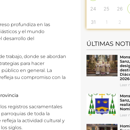
24
25
26
31
1
2
reso profundiza en las
esiásticos y el mundo
l desarrollo del
ÚLTIMAS NOT
 de trabajo, donde se abordan
Mons
Sanz
rategias para hacer
desig
desti
l público en general. La
Diáco
efleja su compromiso con la
2026
Leer n
rovincia
Mons
Sanz
reali
os registros sacramentales
Nomb
e parroquias de toda la
Leer n
efleja la actividad cultural y
Homil
los siglos.