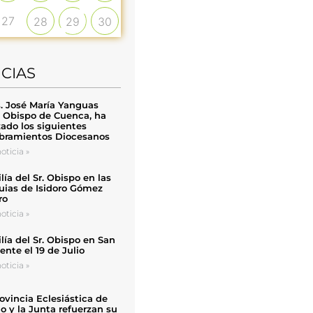
27
28
29
30
ICIAS
. José María Yanguas
, Obispo de Cuenca, ha
zado los siguientes
ramientos Diocesanos
oticia »
ía del Sr. Obispo en las
uias de Isidoro Gómez
ro
oticia »
ía del Sr. Obispo en San
nte el 19 de Julio
oticia »
ovincia Eclesiástica de
o y la Junta refuerzan su