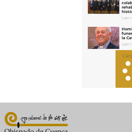
colab
rehab
histó
Leer n
Homil
funer
la Ca
Leer n
Car