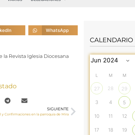
nkedIn
WhatsApp
CALENDARIO
 la Revista Iglesia Diocesana
L
M
M
stado
28
27
29
3
4
5
SIGUIENTE
al y Confirmaciones en la parroquia de Mira
10
11
12
17
18
19