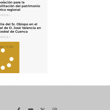
oración para la
ilitación del patrimonio
rico regional
oticia »
ía del Sr. Obispo en el
al de D. José Valencia en
tedral de Cuenca
oticia »
gar más