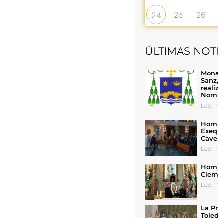
25
26
24
ÚLTIMAS NOT
Mons
Sanz
reali
Nomb
Leer n
Homil
Exeq
Cave
Leer n
Homil
Cleme
Leer n
La Pr
Toled