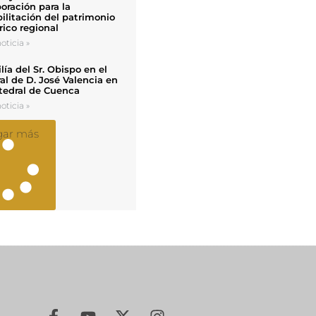
oración para la
ilitación del patrimonio
rico regional
oticia »
ía del Sr. Obispo en el
al de D. José Valencia en
tedral de Cuenca
oticia »
gar más