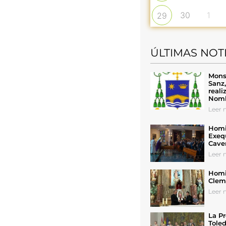
30
1
29
ÚLTIMAS NOT
Mons
Sanz
reali
Nomb
Leer n
Homil
Exeq
Cave
Leer n
Homil
Cleme
Leer n
La Pr
Toled