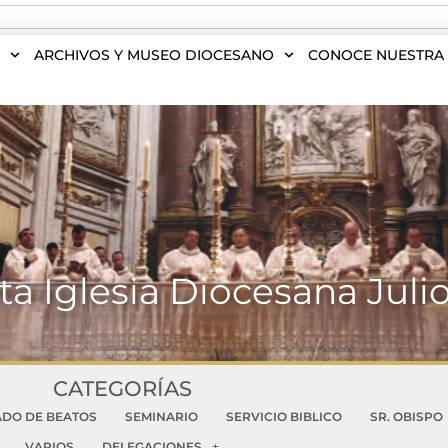
S
ARCHIVOS Y MUSEO DIOCESANO
CONOCE NUESTRA 
ta Iglesia Diocesana Juli
CATEGORÍAS
ADO DE BEATOS
SEMINARIO
SERVICIO BIBLICO
SR. OBISPO
VARIOS
DELEGACIONES