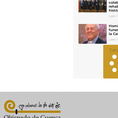
colab
rehab
histó
Leer n
Homil
funer
la Ca
Leer n
Car