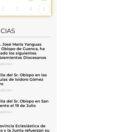
2
3
4
5
ICIAS
. José María Yanguas
, Obispo de Cuenca, ha
zado los siguientes
ramientos Diocesanos
oticia »
ía del Sr. Obispo en las
uias de Isidoro Gómez
ro
oticia »
ía del Sr. Obispo en San
nte el 19 de Julio
oticia »
ovincia Eclesiástica de
o y la Junta refuerzan su