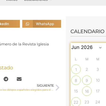
nkedIn
WhatsApp
CALENDARIO
mero de la Revista Iglesia
L
M
M
stado
2
3
1
10
8
9
SIGUIENTE
El Papa confirma los obispos españoles elegidos para el Sínodo
15
17
16
23
24
22