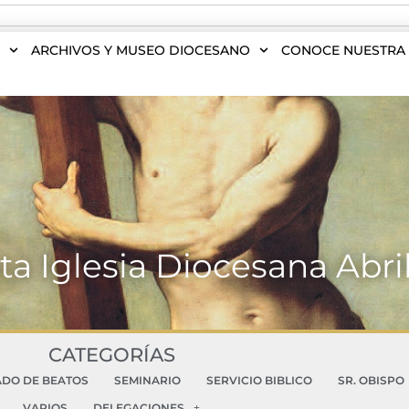
S
ARCHIVOS Y MUSEO DIOCESANO
CONOCE NUESTRA 
ta Iglesia Diocesana Abri
CATEGORÍAS
ADO DE BEATOS
SEMINARIO
SERVICIO BIBLICO
SR. OBISPO
VARIOS
DELEGACIONES