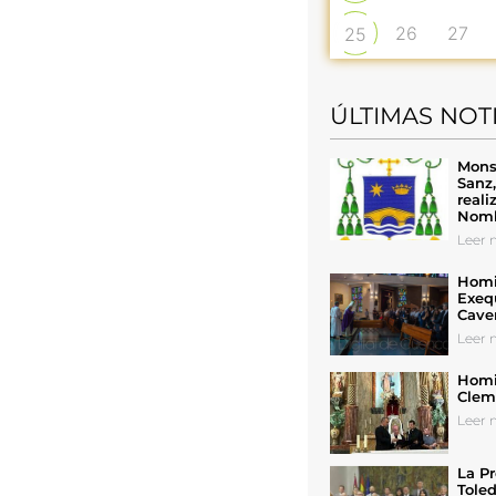
26
27
25
ÚLTIMAS NOT
Mons
Sanz
reali
Nomb
Leer n
Homil
Exeq
Cave
Leer n
Homil
Cleme
Leer n
La Pr
Toled