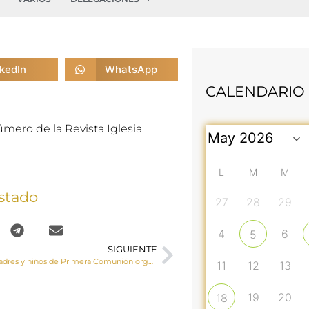
nkedIn
WhatsApp
CALENDARIO
mero de la Revista Iglesia
L
M
M
stado
27
28
29
4
6
5
SIGUIENTE
Encuentro de padres y niños de Primera Comunión organizado por la Delegación Diocesana de Catequesis y Catecumenado
11
12
13
19
20
18