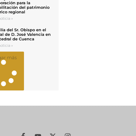
oración para la
ilitación del patrimonio
rico regional
oticia »
ía del Sr. Obispo en el
al de D. José Valencia en
tedral de Cuenca
oticia »
gar más