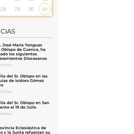
28
29
30
31
ICIAS
. José María Yanguas
, Obispo de Cuenca, ha
zado los siguientes
ramientos Diocesanos
oticia »
ía del Sr. Obispo en las
uias de Isidoro Gómez
ro
oticia »
ía del Sr. Obispo en San
nte el 19 de Julio
oticia »
ovincia Eclesiástica de
o y la Junta refuerzan su