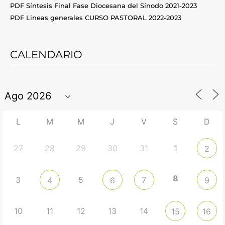
PDF Síntesis Final Fase Diocesana del Sínodo 2021-2023
PDF Lineas generales CURSO PASTORAL 2022-2023
CALENDARIO
L
M
M
J
V
S
D
27
28
29
30
31
1
2
8
3
5
4
6
7
9
10
11
12
13
14
15
16