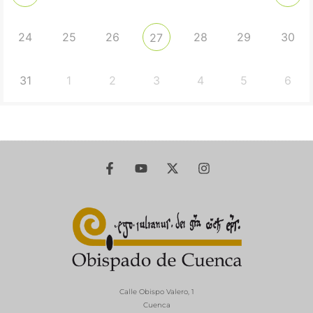
24
25
26
28
29
30
27
31
1
2
3
4
5
6
Calle Obispo Valero, 1
Cuenca