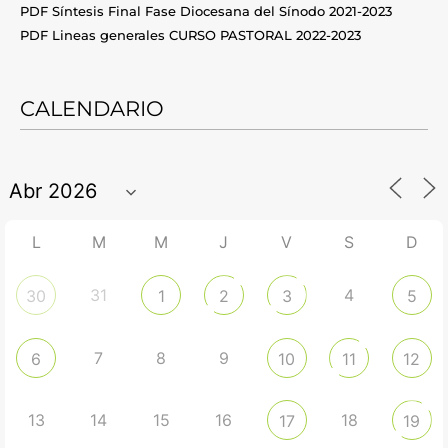
PDF Síntesis Final Fase Diocesana del Sínodo 2021-2023
PDF Lineas generales CURSO PASTORAL 2022-2023
CALENDARIO
L
M
M
J
V
S
D
31
4
30
1
2
3
5
7
8
9
6
10
11
12
13
14
15
16
18
17
19