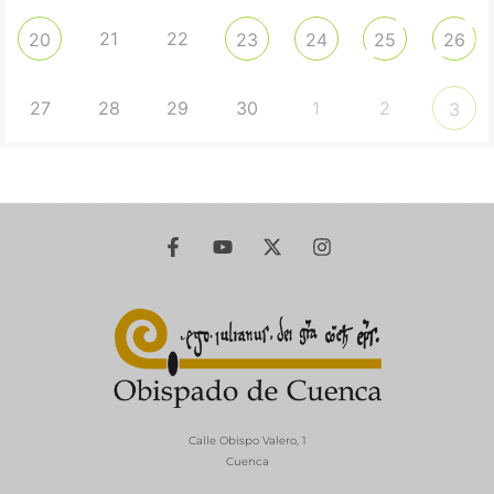
21
22
20
23
24
25
26
27
28
29
30
1
2
3
Calle Obispo Valero, 1
Cuenca