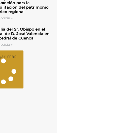
oración para la
ilitación del patrimonio
rico regional
oticia »
ía del Sr. Obispo en el
al de D. José Valencia en
tedral de Cuenca
oticia »
gar más