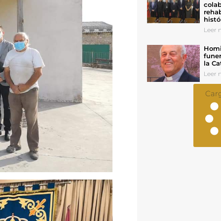
colab
rehab
histó
Leer n
Homil
funer
la Ca
Leer n
Car