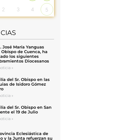
2
3
4
5
ICIAS
. José María Yanguas
, Obispo de Cuenca, ha
zado los siguientes
ramientos Diocesanos
oticia »
ía del Sr. Obispo en las
uias de Isidoro Gómez
ro
oticia »
ía del Sr. Obispo en San
nte el 19 de Julio
oticia »
ovincia Eclesiástica de
o y la Junta refuerzan su