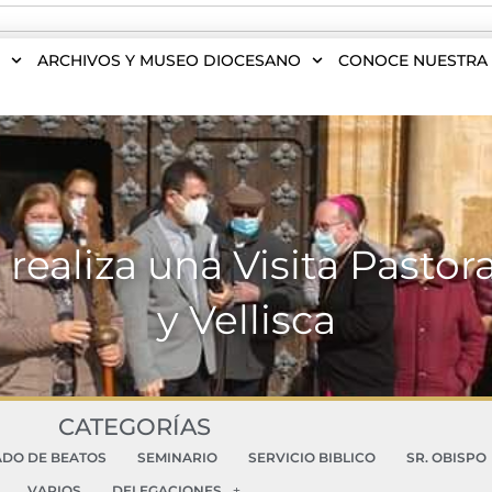
S
ARCHIVOS Y MUSEO DIOCESANO
CONOCE NUESTRA 
ealiza una Visita Pastora
y Vellisca
CATEGORÍAS
ADO DE BEATOS
SEMINARIO
SERVICIO BIBLICO
SR. OBISPO
VARIOS
DELEGACIONES