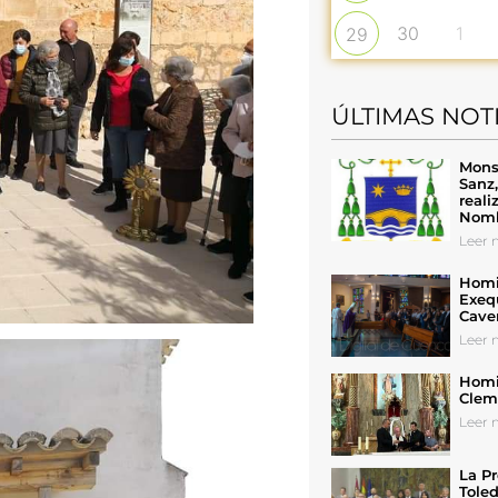
30
1
29
ÚLTIMAS NOT
Mons
Sanz
reali
Nomb
Leer n
Homil
Exeq
Cave
Leer n
Homil
Cleme
Leer n
La Pr
Toled