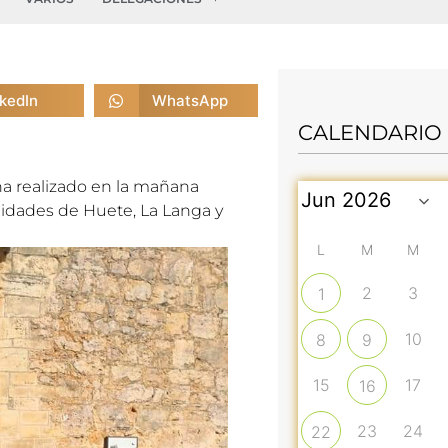
nkedIn
WhatsApp
CALENDARIO
a realizado en la
mañana
calidades de Huete, La Langa y
L
M
M
2
3
1
10
8
9
15
17
16
23
24
22