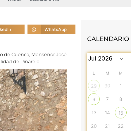
nkedIn
WhatsApp
CALENDARIO
spo de Cuenca, Monseñor José
alidad de Pinarejo.
L
M
M
30
1
29
7
8
6
13
14
15
20
21
22