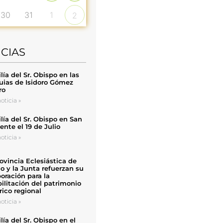
30
31
1
2
ICIAS
ía del Sr. Obispo en las
uias de Isidoro Gómez
ro
oticia »
ía del Sr. Obispo en San
nte el 19 de Julio
oticia »
ovincia Eclesiástica de
o y la Junta refuerzan su
oración para la
ilitación del patrimonio
rico regional
oticia »
ía del Sr. Obispo en el