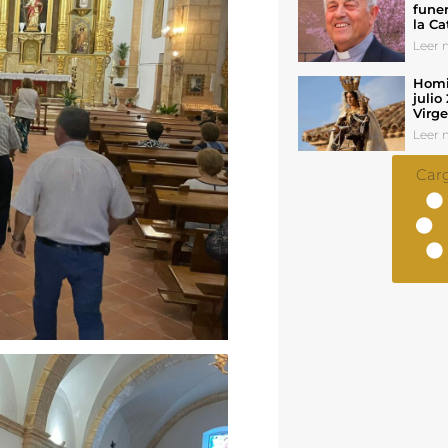
funer
la Ca
Leer n
Homil
julio
Virg
Leer n
Car