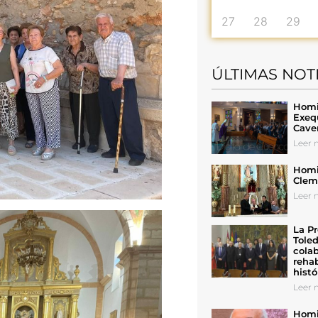
27
28
29
ÚLTIMAS NOT
Homil
Exeq
Cave
Leer n
Homil
Cleme
Leer n
La Pr
Toled
colab
rehab
histó
Leer n
Homil