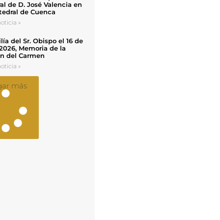
al de D. José Valencia en
tedral de Cuenca
oticia »
ía del Sr. Obispo el 16 de
 2026, Memoria de la
en del Carmen
oticia »
gar más