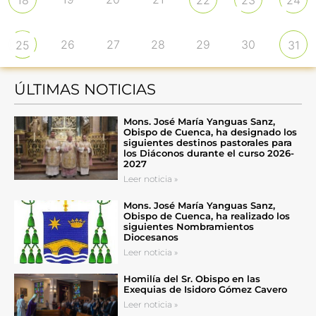
18
22
23
24
26
27
28
29
30
25
31
ÚLTIMAS NOTICIAS
Mons. José María Yanguas Sanz,
Obispo de Cuenca, ha designado los
siguientes destinos pastorales para
los Diáconos durante el curso 2026-
2027
Leer noticia »
Mons. José María Yanguas Sanz,
Obispo de Cuenca, ha realizado los
siguientes Nombramientos
Diocesanos
Leer noticia »
Homilía del Sr. Obispo en las
Exequias de Isidoro Gómez Cavero
Leer noticia »