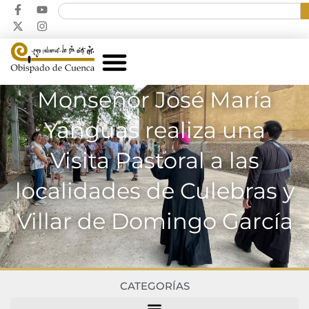
Monseñor José María
Yanguas realiza una
Visita Pastoral a las
localidades de Culebras y
Villar de Domingo García
CATEGORÍAS