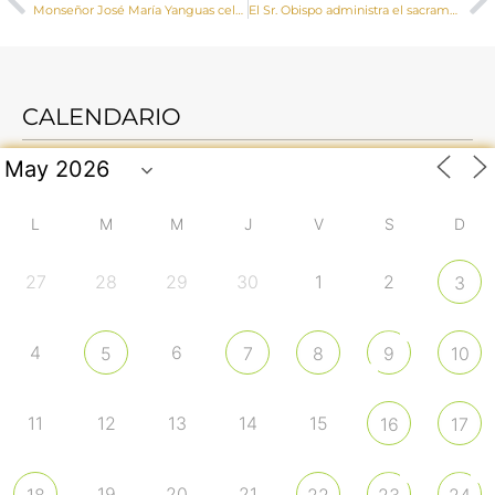
Monseñor José María Yanguas celebra una misa solemne en Osa de la Vega con motivo de la Fiesta en honor al Santo Rostro
El Sr. Obispo administra el sacramento de la Confirmación a un grupo de jóvenes de Villar de Domingo García
CALENDARIO
L
M
M
J
V
S
D
27
28
29
30
1
2
3
4
6
5
7
8
9
10
11
12
13
14
15
16
17
19
20
21