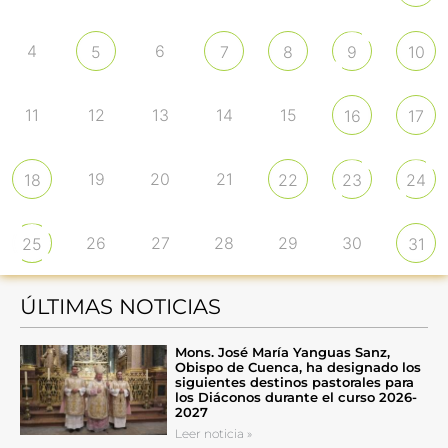
4
6
5
7
8
9
10
11
12
13
14
15
16
17
19
20
21
18
22
23
24
26
27
28
29
30
25
31
ÚLTIMAS NOTICIAS
Mons. José María Yanguas Sanz,
Obispo de Cuenca, ha designado los
siguientes destinos pastorales para
los Diáconos durante el curso 2026-
2027
Leer noticia »