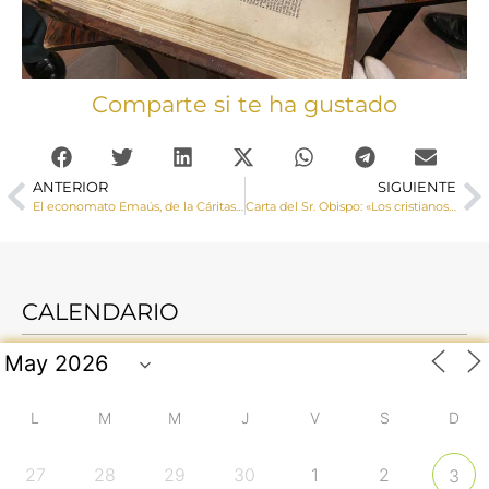
Comparte si te ha gustado
ANTERIOR
SIGUIENTE
El economato Emaús, de la Cáritas Arciprestal de Cuenca, reabre sus puertas en el barrio de San José Obrero
Carta del Sr. Obispo: «Los cristianos debemos empeñarnos en construir la ciudad de los hombres según el querer de Dios»
CALENDARIO
L
M
M
J
V
S
D
27
28
29
30
1
2
3