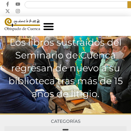
Los libros sustraídos del
Seminario de Cuenca
regresan de nuevo a su
biblioteca tras más de 15
años de litigio.
CATEGORÍAS