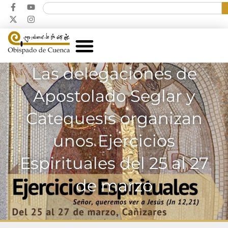
Las delegaciones de
Apostolado Seglar y
Catequesis organizan
unos Ejercicios
Espirituales del 25 al 27
de marzo