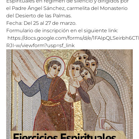
Espirituales en régimen de silencio y dirigidos por
el Padre Ángel
Sá
nchez, carmelita del Monasterio
del Desierto de las Palmas.
Fecha: Del 25 al
27 de marzo
.
Formulario de inscripción en el siguiente link:
https://docs.google.com/forms/d/e/1FAIpQLSeirb
RJI-w/viewform?usp=sf_link