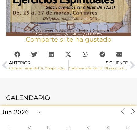
Comparte si te ha gustado
ANTERIOR
SIGUIENTE
Carta semanal del Sr. Obispo: «Que nuestra penitencia en este tiempo cuaresmal sea, sobre todo, la de hacer el bien a todos»
Carta semanal del Sr. Obispo: La Cuaresma es tiempo de purificación, que debe hacer más auténticamente cristiana nuestra vida personal
CALENDARIO
L
M
M
J
V
S
D