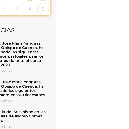
2
3
4
5
ICIAS
. José María Yanguas
, Obispo de Cuenca, ha
nado los siguientes
nos pastorales para los
nos durante el curso
-2027
oticia »
. José María Yanguas
, Obispo de Cuenca, ha
zado los siguientes
ramientos Diocesanos
oticia »
ía del Sr. Obispo en las
uias de Isidoro Gómez
ro
oticia »