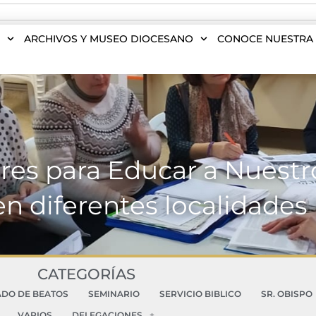
S
ARCHIVOS Y MUSEO DIOCESANO
CONOCE NUESTRA 
bres para Educar a Nuestr
en diferentes localidad
CATEGORÍAS
ADO DE BEATOS
SEMINARIO
SERVICIO BIBLICO
SR. OBISPO
VARIOS
DELEGACIONES