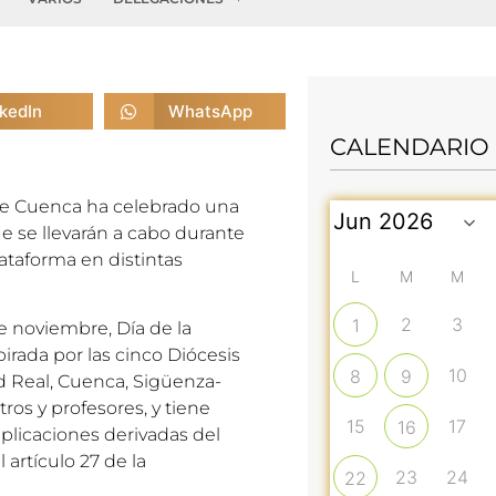
nkedIn
WhatsApp
CALENDARIO
e Cuenca ha celebrado una
ue se llevarán a cabo durante
lataforma en distintas
L
M
M
2
3
1
e noviembre, Día de la
irada por las cinco Diócesis
10
8
9
ad Real, Cuenca, Sigüenza-
ros y profesores, y tiene
15
17
16
mplicaciones derivadas del
artículo 27 de la
23
24
22