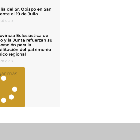
ía del Sr. Obispo en San
nte el 19 de Julio
oticia »
ovincia Eclesiástica de
o y la Junta refuerzan su
oración para la
ilitación del patrimonio
rico regional
oticia »
gar más