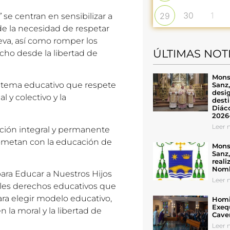
30
1
29
”
se centran en sensibilizar a
de la necesidad de respetar
eva, así como romper los
ÚLTIMAS NOT
echo desde la libertad de
Mons
istema educativo que respete
Sanz
desig
 y colectivo y la
desti
Diáco
2026
Leer n
ación integral y permanente
ometan con la educación de
Mons
Sanz
reali
Nomb
ara Educar a Nuestros Hijos
Leer n
pales derechos educativos que
para elegir modelo educativo,
Homil
Exeq
en la moral y la libertad de
Cave
Leer n