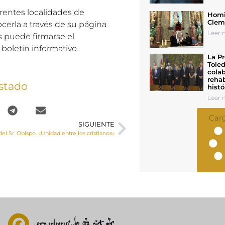
rentes localidades de
Homil
Cleme
erla a través de su página
Leer n
puede firmarse el
 boletín informativo.
La Pr
Toled
colab
rehab
stado
histó
Leer n
Car
SIGUIENTE
el Sr. Obispo. «Unidad entre los cristianos»