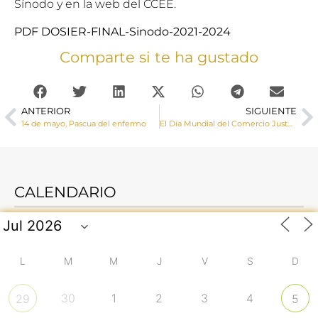
Sínodo
y en la
web del CCEE.
PDF DOSIER-FINAL-Sinodo-2021-2024
Comparte si te ha gustado
ANTERIOR
SIGUIENTE
14 de mayo, Pascua del enfermo
El Día Mundial del Comercio Justo Cáritas invita a la ciudadanía a conocer productos que “le sientan bien a todo el mundo”
CALENDARIO
L
M
M
J
V
S
D
30
1
2
3
4
29
5