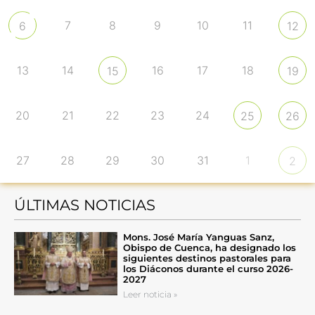
7
8
9
10
11
6
12
13
14
16
17
18
15
19
20
21
22
23
24
25
26
27
28
29
30
31
1
2
ÚLTIMAS NOTICIAS
Mons. José María Yanguas Sanz,
Obispo de Cuenca, ha designado los
siguientes destinos pastorales para
los Diáconos durante el curso 2026-
2027
Leer noticia »