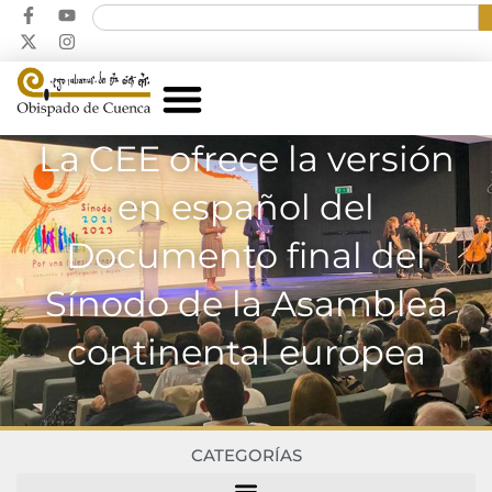
La CEE ofrece la versión
en español del
Documento final del
Sínodo de la Asamblea
continental europea
CATEGORÍAS