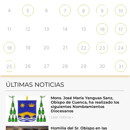
4
6
5
7
8
9
10
11
12
13
14
15
16
17
19
20
21
18
22
23
24
26
27
28
29
30
25
31
ÚLTIMAS NOTICIAS
Mons. José María Yanguas Sanz,
Obispo de Cuenca, ha realizado los
siguientes Nombramientos
Diocesanos
Leer noticia »
Homilía del Sr. Obispo en las