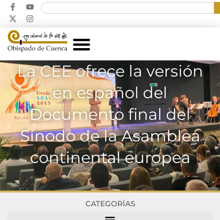
La CEE ofrece la versión
en español del
Documento final del
Sínodo de la Asamblea
continental europea
CATEGORÍAS