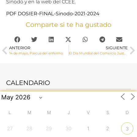
Sínodo
y en la
web del CCEE.
PDF DOSIER-FINAL-Sinodo-2021-2024
Comparte si te ha gustado
ANTERIOR
SIGUIENTE
14 de mayo, Pascua del enfermo
El Día Mundial del Comercio Justo Cáritas invita a la ciudadanía a conocer productos que “le sientan bien a todo el mundo”
CALENDARIO
L
M
M
J
V
S
D
27
28
29
30
1
2
3