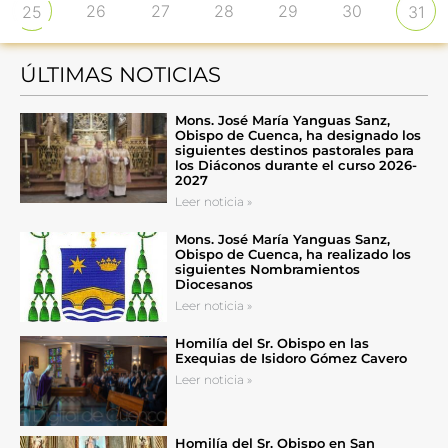
26
27
28
29
30
25
31
ÚLTIMAS NOTICIAS
Mons. José María Yanguas Sanz,
Obispo de Cuenca, ha designado los
siguientes destinos pastorales para
los Diáconos durante el curso 2026-
2027
Leer noticia »
Mons. José María Yanguas Sanz,
Obispo de Cuenca, ha realizado los
siguientes Nombramientos
Diocesanos
Leer noticia »
Homilía del Sr. Obispo en las
Exequias de Isidoro Gómez Cavero
Leer noticia »
Homilía del Sr. Obispo en San