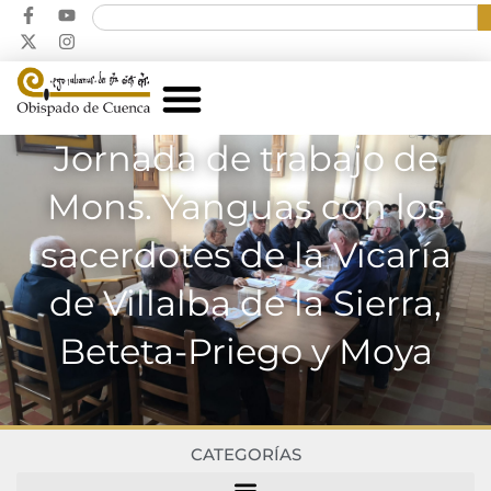
Jornada de trabajo de
Mons. Yanguas con los
sacerdotes de la Vicaría
de Villalba de la Sierra,
Beteta-Priego y Moya
CATEGORÍAS