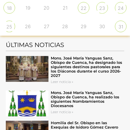
19
20
21
18
22
23
24
26
27
28
29
30
25
31
ÚLTIMAS NOTICIAS
Mons. José María Yanguas Sanz,
Obispo de Cuenca, ha designado los
siguientes destinos pastorales para
los Diáconos durante el curso 2026-
2027
Leer noticia »
Mons. José María Yanguas Sanz,
Obispo de Cuenca, ha realizado los
siguientes Nombramientos
Diocesanos
Leer noticia »
Homilía del Sr. Obispo en las
Exequias de Isidoro Gómez Cavero