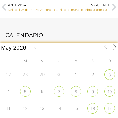
ANTERIOR
SIGUIENTE
Del 25 al 26 de marzo, 24 horas para el Señor: «En Él, tenemos el perdón»
El 25 de marzo celebra la Jornada por la Vida a las 19 horas en San Esteban
CALENDARIO
L
M
M
J
V
S
D
27
28
29
30
1
2
3
4
6
5
7
8
9
10
11
12
13
14
15
16
17