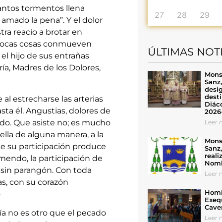
tantos tormentos llena
27
28
29
amado la pena”. Y el dolor
ra reacio a brotar en
o pocas cosas conmueven
ÚLTIMAS NOT
l hijo de sus entrañas
a, Madres de los Dolores,
Mons
Sanz
desig
desti
l estrecharse las arterias
Diáco
sta él. Angustias, dolores de
2026
tido. Que asiste no; es mucho
Leer n
ella de alguna manera, a la
Mons
e su participación produce
Sanz
reali
emendo, la participación de
Nomb
 sin parangón. Con toda
Leer n
s, con su corazón
Homil
o
Exeq
Cave
ría no es otro que el pecado
Leer n