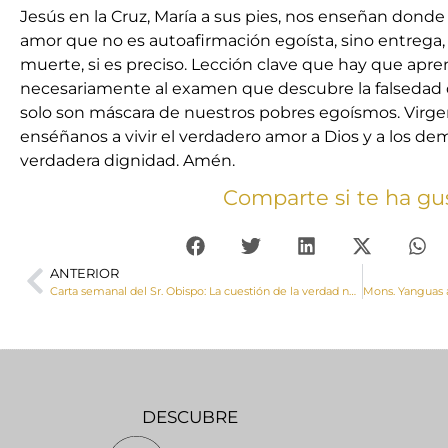
Jesús en la Cruz, María a sus pies, nos enseñan donde 
amor que no es autoafirmación egoísta, sino entrega,
muerte, si es preciso. Lección clave que hay que apre
necesariamente al examen que descubre la falsedad
solo son máscara de nuestros pobres egoísmos. Virge
enséñanos a vivir el verdadero amor a Dios y a los d
verdadera dignidad. Amén.
Comparte si te ha gu
ANTERIOR
Carta semanal del Sr. Obispo: La cuestión de la verdad no es algo que tenga que ver solo con la razón; es asunto fundamental para la felicidad de los hombres
DESCUBRE