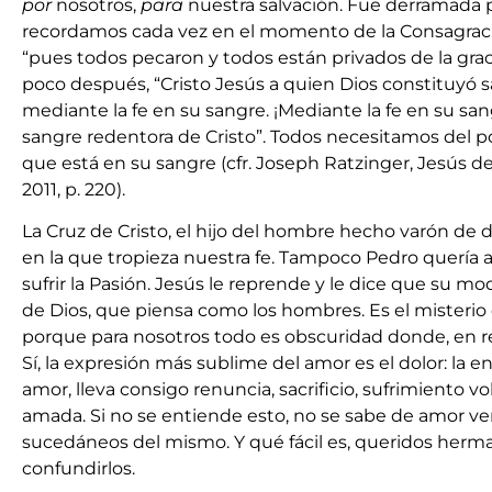
por
nosotros,
para
nuestra salvación. Fue derramada 
recordamos cada vez en el momento de la Consagraci
“pues todos pecaron y todos están privados de la graci
poco después, “Cristo Jesús a quien Dios constituyó sa
mediante la fe en su sangre. ¡Mediante la fe en su san
sangre redentora de Cristo”. Todos necesitamos del p
que está en su sangre (cfr. Joseph Ratzinger, Jesús d
2011, p. 220).
La Cruz de Cristo, el hijo del hombre hecho varón de 
en la que tropieza nuestra fe. Tampoco Pedro quería a
sufrir la Pasión. Jesús le reprende y le dice que su m
de Dios, que piensa como los hombres. Es el misterio d
porque para nosotros todo es obscuridad donde, en re
Sí, la expresión más sublime del amor es el dolor: la 
amor, lleva consigo renuncia, sacrificio, sufrimiento v
amada. Si no se entiende esto, no se sabe de amor ver
sucedáneos del mismo. Y qué fácil es, queridos herma
confundirlos.