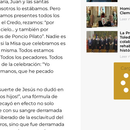
ría, Juan y las santas
osotros lo estábamos. Pero
Homil
Cleme
bamos presentes todos los
Leer n
el Credo, rezamos: “por
 cielo… y también por
La Pr
s de Poncio Pilato”. Nadie es
Toled
colab
 Y si la Misa que celebramos es
rehab
 la misma. Todos estamos
histó
Leer n
 Todos los pecadores. Todos
e la celebración: “Yo
Car
ermanos, que he pecado
a suerte de Jesús no dudó en
os hijos!”, una fórmula de
recayó en efecto no solo
ue con su sangre derramada
iberado de la esclavitud del
ros, sino que fue derramada