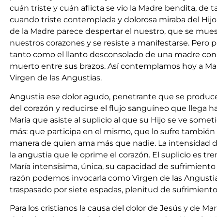
cuán triste y cuán aflicta se vio la Madre bendita, de 
cuando triste contemplada y dolorosa miraba del Hijo 
de la Madre parece despertar el nuestro, que se muest
nuestros corazones y se resiste a manifestarse. Per
tanto como el llanto desconsolado de una madre con e
muerto entre sus brazos. Así contemplamos hoy a Marí
Virgen de las Angustias.
Angustia ese dolor agudo, penetrante que se produce a
del corazón y reducirse el flujo sanguíneo que llega ha
María que asiste al suplicio al que su Hijo se ve some
más: que participa en el mismo, que lo sufre también 
manera de quien ama más que nadie. La intensidad d
la angustia que le oprime el corazón. El suplicio es tr
María intensísima, única, su capacidad de sufrimiento
razón podemos invocarla como Virgen de las Angustia
traspasado por siete espadas, plenitud de sufrimient
Para los cristianos la causa del dolor de Jesús y de Ma