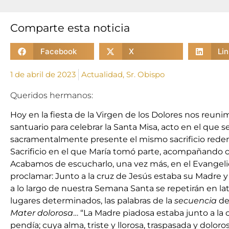
Comparte esta noticia
Facebook
X
Li
1 de abril de 2023
Actualidad
,
Sr. Obispo
Queridos hermanos:
Hoy en la fiesta de la Virgen de los Dolores nos reuni
santuario para celebrar la Santa Misa, acto en el que s
sacramentalmente presente el mismo sacrificio redent
Sacrificio en el que María tomó parte, acompañando 
Acabamos de escucharlo, una vez más, en el Evangeli
proclamar: Junto a la cruz de Jesús estaba su Madre 
a lo largo de nuestra Semana Santa se repetirán en lat
lugares determinados, las palabras de la
secuencia
de 
Mater dolorosa
… “La Madre piadosa estaba junto a la c
pendía; cuya alma, triste y llorosa, traspasada y doloros