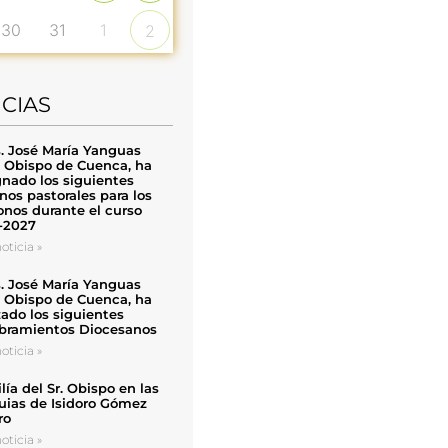
30
31
1
2
ICIAS
. José María Yanguas
, Obispo de Cuenca, ha
nado los siguientes
nos pastorales para los
nos durante el curso
-2027
oticia »
. José María Yanguas
, Obispo de Cuenca, ha
zado los siguientes
ramientos Diocesanos
oticia »
ía del Sr. Obispo en las
uias de Isidoro Gómez
ro
oticia »