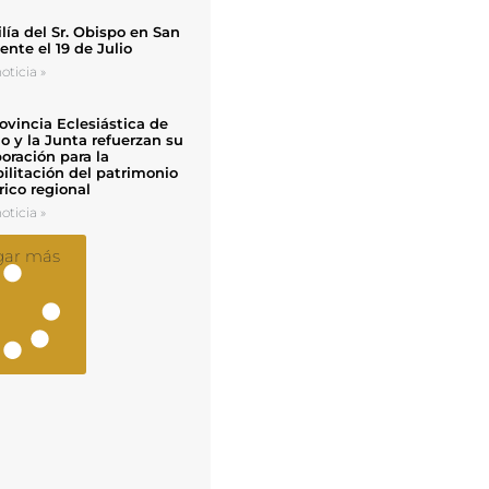
ía del Sr. Obispo en San
nte el 19 de Julio
oticia »
ovincia Eclesiástica de
o y la Junta refuerzan su
oración para la
ilitación del patrimonio
rico regional
oticia »
gar más