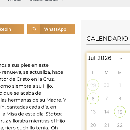
nkedIn
WhatsApp
CALENDARIO
mos a sus pies en este
e renueva, se actualiza, hace
L
M
M
or de Cristo en la Cruz.
30
1
29
como siempre a su Hijo.
o que se acaba de
7
8
6
y las hermanas de su Madre. Y
ín, cantadas cada día, en
13
14
15
la Misa de este día:
Stabat
ruz y lloraba mientras el Hijo
20
21
22
a, fiero cuchillo tenía. Oh