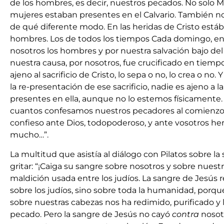
de los hombres, es decir, nuestros pecados. No solo Ma
mujeres estaban presentes en el Calvario. También n
de qué diferente modo. En las heridas de Cristo está
hombres. Los de todos los tiempos Cada domingo, en 
nosotros los hombres y por nuestra salvación bajo del
nuestra causa, por nosotros, fue crucificado en tiempo
ajeno al sacrificio de Cristo, lo sepa o no, lo crea o no.
la re-presentación de ese sacrificio, nadie es ajeno a
presentes en ella, aunque no lo estemos físicamente.
cuantos confesamos nuestros pecadores al comienzo d
confieso ante Dios, todopoderoso, y ante vosotros h
mucho…”.
La multitud que asistía al diálogo con Pilatos sobre l
gritar: “¡Caiga su sangre sobre nosotros y sobre nuestr
maldición usada entre los judíos. La sangre de Jesús 
sobre los judíos, sino sobre toda la humanidad, porq
sobre nuestras cabezas nos ha redimido, purificado y l
pecado. Pero la sangre de Jesús no cayó
contra
nosot