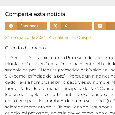
Comparte esta noticia
Facebook
X
Li
24 de marzo de 2024
Actualidad
,
Sr. Obispo
Queridos hermanos:
La Semana Santa inicia con la Procesión de Ramos q
triunfal de Jesús en Jerusalén. Lo hace entre el batir 
símbolo de paz. El Mesías prometido había sido anuncia
5-6) como “príncipe de la paz”: “Porque un niño nos ha
dado; lleva a hombros el principado y es su nombre: Ma
fuerte, Padre de eternidad, Príncipe de la Paz”. Cuan
legión de ángeles lo saluda, cantando y alabando a Dios:
en la tierra paz a los hombres de buena voluntad” (
Lc
2
solemne momento de la Última Cena de Jesús con sus d
os dejo, mi paz os doy; no os la doy yo como la da el m