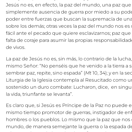
Jesús no es, en efecto, la paz del mundo, una paz qu
simplemente ausencia de guerra por miedo a su poder 
poder entre fuerzas que buscan la supremacía de unas
sobre los demás; otras veces la paz del mundo nos e
fácil ante el pecado que quiere esclavizarnos; paz que 
falta de coraje para asumir las propias responsabilida
de vivos.
La paz de Jesús no es, sin más, lo contrario de la lucha
mismo Señor: “No penséis que he venido a la tierra a 
sembrar paz, repite, sino espada” (
Mt
10, 34); y en la s
Liturgia de la Iglesia contempla al Resucitado como u
sostenido un duro combate: Lucharon, dice, en singula
la vida, triunfante se levanta”.
Es claro que, si Jesús es Príncipe de la Paz no puede est
mismo tiempo promotor de guerras, instigador de enf
hombres o los pueblos. Lo mismo que la paz que nos d
mundo, de manera semejante la guerra o la espada de