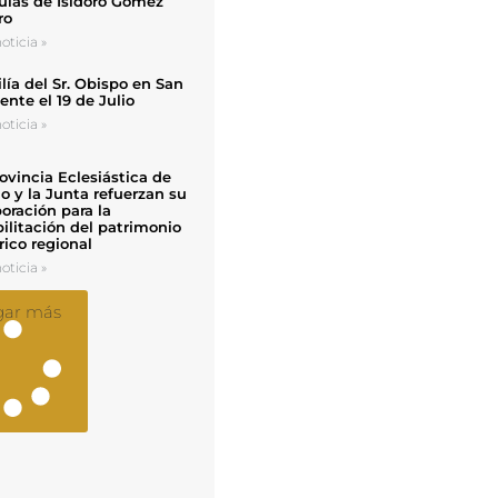
uias de Isidoro Gómez
ro
oticia »
ía del Sr. Obispo en San
nte el 19 de Julio
oticia »
ovincia Eclesiástica de
o y la Junta refuerzan su
oración para la
ilitación del patrimonio
rico regional
oticia »
gar más