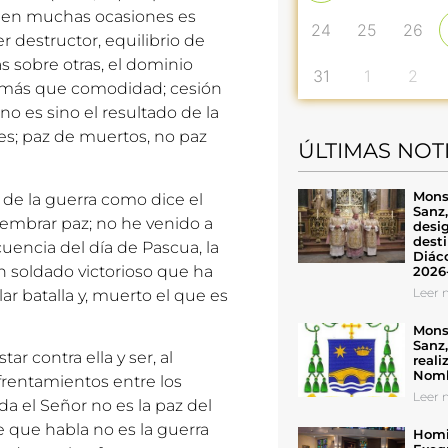
e en muchas ocasiones es
24
25
26
destructor, equilibrio de
 sobre otras, el dominio
31
1
2
s más que comodidad; cesión
no es sino el resultado de la
des; paz de muertos, no paz
ÚLTIMAS NOT
Mons
, de la guerra como dice el
Sanz
sembrar paz; no he venido a
desig
desti
ecuencia del día de Pascua, la
Diáco
n soldado victorioso que ha
2026
Leer n
r batalla y, muerto el que es
Mons
Sanz
ar contra ella y ser, al
reali
Nomb
rentamientos entre los
Leer n
a el Señor no es la paz del
 que habla no es la guerra
Homil