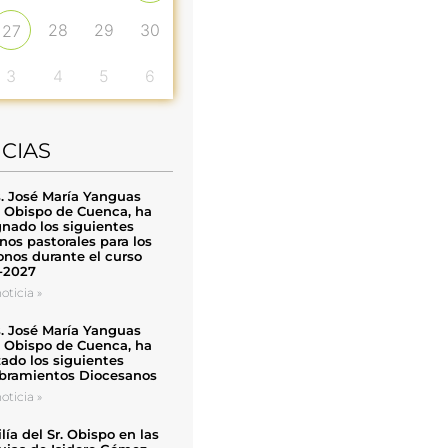
28
29
30
27
3
4
5
6
ICIAS
. José María Yanguas
, Obispo de Cuenca, ha
nado los siguientes
nos pastorales para los
nos durante el curso
-2027
oticia »
. José María Yanguas
, Obispo de Cuenca, ha
zado los siguientes
ramientos Diocesanos
oticia »
ía del Sr. Obispo en las