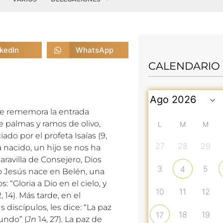
nkedIn
WhatsApp
CALENDARIO
ue rememora la entrada
de palmas y ramos de olivo,
L
M
M
do por el profeta Isaías (9,
27
28
29
 nacido, un hijo se nos ha
ravilla de Consejero, Dios
3
5
4
do Jesús nace en Belén, una
 “Gloria a Dio en el cielo, y
10
11
12
, 14). Más tarde, en el
iscípulos, les dice: “La paz
18
19
17
undo” (
Jn
14, 27). La paz de