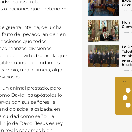
Exeq
dversarios, fruto
Cave
los o naciones que pretenden
Leer n
Homil
Cleme
de guerra interna, de lucha
Leer n
 fruto del pecado, anidan en
clinaciones que todos
La Pr
confianzas, divisiones,
Toled
ha por la virtud sobre la que
colab
rehab
 posible cuando abundan los
histó
en cambio, una quimera, algo
Leer n
viciosos.
Car
, un animal prestado, pero
mo David; los apóstoles lo
ervos con sus señores; la
endido sobe la calzada, en
la ciudad como señor; la
hijo de David. Jesus es rey,
 un rey, lo sabemos bien