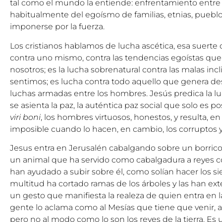
tal como el mundo la entiende: enfrentamiento entre a
habitualmente del egoísmo de familias, etnias, pueb
imponerse por la fuerza.
Los cristianos hablamos de lucha ascética, esa suerte 
contra uno mismo, contra las tendencias egoístas que,
nosotros; es la lucha sobrenatural contra las malas in
sentimos; es lucha contra todo aquello que genera des
luchas armadas entre los hombres. Jesús predica la luc
se asienta la paz, la auténtica paz social que solo es
viri boni
, los hombres virtuosos, honestos, y resulta, 
imposible cuando lo hacen, en cambio, los corruptos y 
Jesus entra en Jerusalén cabalgando sobre un borrico
un animal que ha servido como cabalgadura a reyes co
han ayudado a subir sobre él, como solían hacer los si
multitud ha cortado ramas de los árboles y las han ext
un gesto que manifiesta la realeza de quien entra en 
gente lo aclama como al Mesías que tiene que venir, al 
pero no al modo como lo son los reyes de la tierra. Es