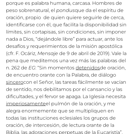
porque es palabra humana, carcasa. Hombres de
peso sobrenatural, el
pondus
que da el espíritu de
oración, propio de quien quiere seguirle de cerca,
identificarse con él, que facilita la disponibilidad sin
límites, sin cortapisas, sin condiciones, sin imponer
nada a Dios, “dejándole libre” para actuar, ante los
desafíos y requerimientos de la misión apostólica
(cfr. F. Ocáriz,
Mensaje
de 9 de abril de 2019). Vale la
pena que meditemos una vez más las palabras del
n. 262 de
EG
: “Sin momentos
detenidos
de oración,
de encuentro orante con la Palabra, de diálogo
sincero
con el Señor, las tareas fácilmente se vacían
de sentido, nos debilitamos por el cansancio y las
dificultades, y el fervor se apaga. La Iglesia necesita
imperiosamente
el pulmón de la oración, y me
alegra enormemente que se multipliquen en
todas las instituciones eclesiales los grupos de
oración, de intercesión, de lectura orante de la
Biblia, las adoraciones perpetuas de la Eucaristía”.