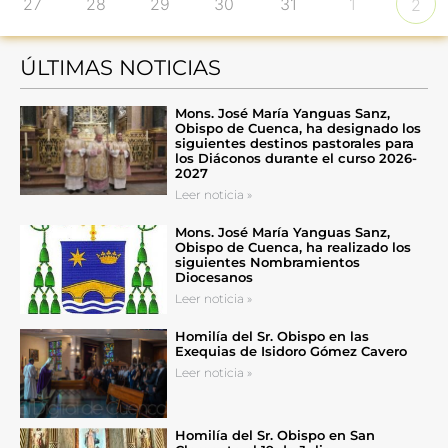
27
28
29
30
31
1
2
ÚLTIMAS NOTICIAS
Mons. José María Yanguas Sanz,
Obispo de Cuenca, ha designado los
siguientes destinos pastorales para
los Diáconos durante el curso 2026-
2027
Leer noticia »
Mons. José María Yanguas Sanz,
Obispo de Cuenca, ha realizado los
siguientes Nombramientos
Diocesanos
Leer noticia »
Homilía del Sr. Obispo en las
Exequias de Isidoro Gómez Cavero
Leer noticia »
Homilía del Sr. Obispo en San