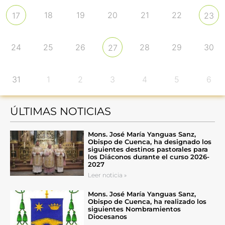
18
19
20
21
22
17
23
24
25
26
28
29
30
27
31
1
2
3
4
5
6
ÚLTIMAS NOTICIAS
Mons. José María Yanguas Sanz,
Obispo de Cuenca, ha designado los
siguientes destinos pastorales para
los Diáconos durante el curso 2026-
2027
Leer noticia »
Mons. José María Yanguas Sanz,
Obispo de Cuenca, ha realizado los
siguientes Nombramientos
Diocesanos