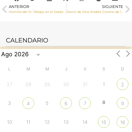
ANTERIOR
SIGUIENTE
Homilía del Sr. Obispo en el Septenario de la Virgen de Tejeda, 21 de septiembre de 2025
Siervo de Dios Andrés Corsino de la Virgen del Pilar
CALENDARIO
L
M
M
J
V
S
D
27
28
29
30
31
1
2
8
3
5
4
6
7
9
10
11
12
13
14
15
16