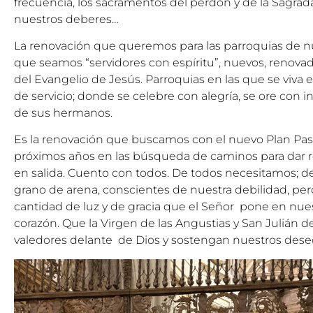
frecuencia, los sacramentos del perdón y de la Sagrada
nuestros deberes…
La renovación que queremos para las parroquias de n
que seamos “servidores con espíritu”, nuevos, renovad
del Evangelio de Jesús. Parroquias en las que se viva e
de servicio; donde se celebre con alegría, se ore con 
de sus hermanos.
Es la renovación que buscamos con el nuevo Plan Pas
próximos años en las búsqueda de caminos para dar ro
en salida. Cuento con todos. De todos necesitamos; d
grano de arena, conscientes de nuestra debilidad, pe
cantidad de luz y de gracia que el Señor pone en nues
corazón. Que la Virgen de las Angustias y San Julián
valedores delante de Dios y sostengan nuestros deseo