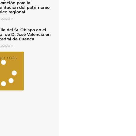
oración para la
ilitación del patrimonio
rico regional
oticia »
ía del Sr. Obispo en el
al de D. José Valencia en
tedral de Cuenca
oticia »
gar más