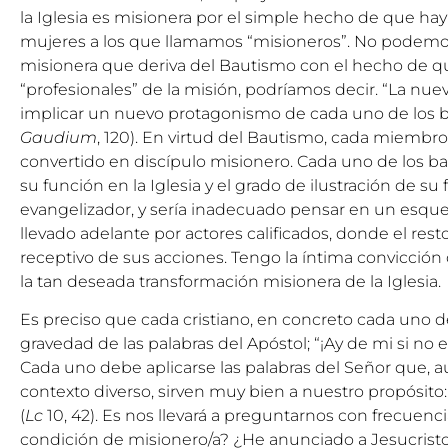
la Iglesia es misionera por el simple hecho de que h
mujeres a los que llamamos “misioneros”. No podemos
misionera que deriva del Bautismo con el hecho de q
“profesionales” de la misión, podríamos decir. “La nu
implicar un nuevo protagonismo de cada uno de los b
Gaudium
, 120). En virtud del Bautismo, cada miembr
convertido en discípulo misionero. Cada uno de los ba
su función en la Iglesia y el grado de ilustración de su
evangelizador, y sería inadecuado pensar en un esqu
llevado adelante por actores calificados, donde el resto
receptivo de sus acciones. Tengo la íntima convicción 
la tan deseada transformación misionera de la Iglesia.
Es preciso que cada cristiano, en concreto cada uno d
gravedad de las palabras del Apóstol; “¡Ay de mi si no e
Cada uno debe aplicarse las palabras del Señor que,
contexto diverso, sirven muy bien a nuestro propósito:
(
Lc
10, 42). Es nos llevará a preguntarnos con frecuenci
condición de misionero/a? ¿He anunciado a Jesucristo 