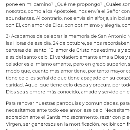
pone en mi camino? ¿Qué me propongo? ¿Cuáles so
nosotros, como a los Apóstoles, nos envía el Señor c
abundantes. Al contrario, nos envía sin alforja, sin bol
con Él, con amor de Dios, con optimismo y alegría, con
3) Acabamos de celebrar la memoria de San Antonio Mar
las Horas de ese día, 24 de octubre, se nos recordaban
certeras del santo: “El amor de Cristo nos estimula y ap
alas del santo celo. El verdadero amante ama a Dios y 
celador es el mismo amante, pero en grado superior, 
modo que, cuanto más amor tiene, por tanto mayor cel
tiene celo, es señal de que tiene apagado en su corazó
caridad. Aquel que tiene celo desea y procura, por tod
Dios sea siempre más conocido, amado y servido en esta
Para renovar nuestras parroquias y comunidades, para s
necesitamos ante todo ese amor, ese celo. Necesitam
adoración ante el Santísimo sacramento, rezar con pied
Virgen, ser generosos en la mortificación, recibir con