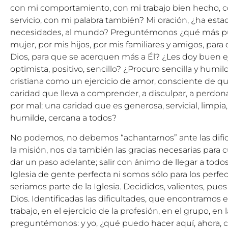
con mi comportamiento, con mi trabajo bien hecho, co
servicio, con mi palabra también? Mi oración, ¿ha esta
necesidades, al mundo? Preguntémonos ¿qué más pu
mujer, por mis hijos, por mis familiares y amigos, para
Dios, para que se acerquen más a Él? ¿Les doy buen e
optimista, positivo, sencillo? ¿Procuro sencilla y humi
cristiana como un ejercicio de amor, consciente de que
caridad que lleva a comprender, a disculpar, a perdonar
por mal; una caridad que es generosa, servicial, limpia
humilde, cercana a todos?
No podemos, no debemos “achantarnos” ante las difi
la misión, nos da también las gracias necesarias para 
dar un paso adelante; salir con ánimo de llegar a tod
Iglesia de gente perfecta ni somos sólo para los perfect
seriamos parte de la Iglesia. Decididos, valientes, pu
Dios. Identificadas las dificultades, que encontramos e
trabajo, en el ejercicio de la profesión, en el grupo, en 
preguntémonos: y yo, ¿qué puedo hacer aquí, ahora, 