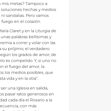
n mis metas? Tampoco a
on soluciones hechas y medios
sa ni sandalias. Pero vamos
 fuego en el corazón.
ía Claret y en la Liturgia de
 unas palabras bellísimas y
remia a correr y volar con las
a su prójimo; el verdadero
según los grados de amor; de
o es compelido. Y, si uno no
n el fuego del amor, la
os los medios posibles, que
 vida y en la otra”.
er una Iglesia en salida,
os pasar ratos generosos en
ad cada día el Rosario a la
 frecuencia, con más