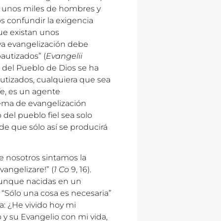
ay unos miles de hombres y
 confundir la exigencia
ue existan unos
eva evangelización debe
autizados” (
Evangelii
o del Pueblo de Dios se ha
utizados, cualquiera que sea
 fe, es un agente
ema de evangelización
 del pueblo fiel sea solo
de que sólo así se producirá
e nosotros sintamos la
vangelizare!” (
1 Co
9, 16).
 aunque nacidas en un
 “Sólo una cosa es necesaria”
a: ¿He vivido hoy mi
y su Evangelio con mi vida,