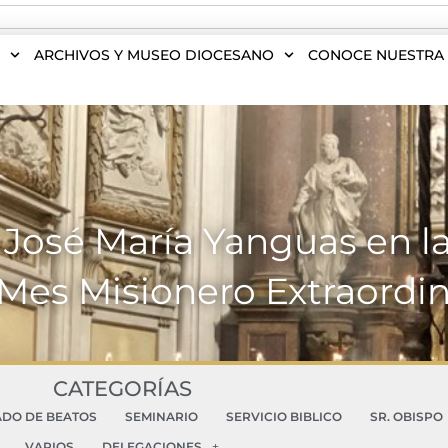
S
ARCHIVOS Y MUSEO DIOCESANO
CONOCE NUESTRA 
 José María Yanguas en la
 Mes Misionero Extraordin
CATEGORÍAS
ADO DE BEATOS
SEMINARIO
SERVICIO BIBLICO
SR. OBISPO
VARIOS
DELEGACIONES