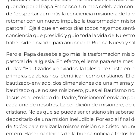
querido por el Papa Francisco. Un mes celebrado con u
de “despertar aún más la conciencia misionera de la
m
retomar con un nuevo impulso la trasformación misione
pastoral”. Ojalá que en estos días todos hayamos senti
conciencia que presidió y guió toda la vida de Nuestro
haber sido enviado para anunciar la Buena Nueva y salv
Pero el Papa deseaba algo más: la trasformación misio
pastoral de la Iglesia. En efecto, el lema para este me
dudas: “Bautizados y enviados: la Iglesia de Cristo en
primeras palabras nos identifican como cristianos. El 
bautizado-enviado, dos dimensiones de una misma y 
bautizado que no sea misionero, pues el Bautismo nos 
Jesús es el enviado del Padre, “misionero” enviado p
cada uno de nosotros. La condición de misionero, de e
cristiano. No es que se pueda ser cristiano sin sabers
depositario de una misión ineludible. Por eso al final 
de
todos
para realizar la misma misión de Cristo: anun
entero. Hacer partícipes de la buena noticia a todos l