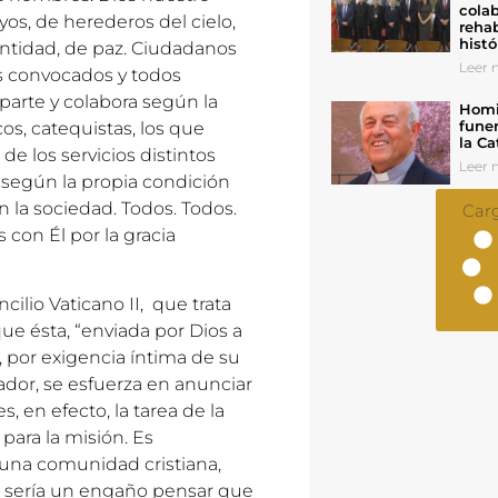
colab
os, de herederos del cielo,
rehab
histó
santidad, de paz. Ciudadanos
Leer n
s convocados y todos
arte y colabora según la
Homil
funer
cos, catequistas, los que
la Ca
 de los servicios distintos
Leer n
Y según la propia condición
n la sociedad. Todos. Todos.
Car
 con Él por la gracia
cilio Vaticano II, que trata
que ésta, “enviada por Dios a
, por exigencia íntima de su
dor, se esfuerza en anunciar
, en efecto, la tarea de la
ve para la misión. Es
, una comunidad cristiana,
o sería un engaño pensar que