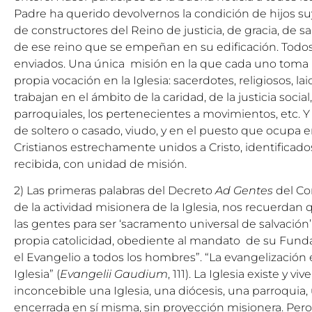
Padre ha querido devolvernos la condición de hijos suy
de constructores del Reino de justicia, de gracia, de 
de ese reino que se empeñan en su edificación. Todo
enviados. Una única misión en la que cada uno toma p
propia vocación en la Iglesia: sacerdotes, religiosos, lai
trabajan en el ámbito de la caridad, de la justicia social,
parroquiales, los pertenecientes a movimientos, etc. 
de soltero o casado, viudo, y en el puesto que ocupa e
Cristianos estrechamente unidos a Cristo, identificados
recibida, con unidad de misión.
2) Las primeras palabras del Decreto
Ad Gentes
del Con
de la actividad misionera de la Iglesia, nos recuerdan 
las gentes para ser ‘sacramento universal de salvación’
propia catolicidad, obediente al mandato de su Funda
el Evangelio a todos los hombres”. “La evangelización es
Iglesia” (
Evangelii Gaudium
, 111). La Iglesia existe y vi
inconcebible una Iglesia, una diócesis, una parroquia
encerrada en sí misma, sin proyección misionera. Per