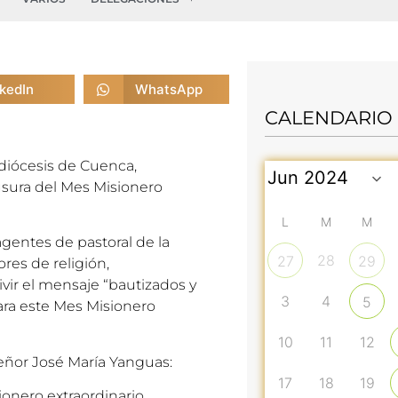
nkedIn
WhatsApp
CALENDARIO
a diócesis de Cuenca,
usura del Mes Misionero
L
M
M
agentes de pastoral de la
28
27
29
res de religión,
ivir el mensaje “bautizados y
3
4
5
ara este Mes Misionero
10
11
12
ñor José María Yanguas:
17
18
19
ionero extraordinario