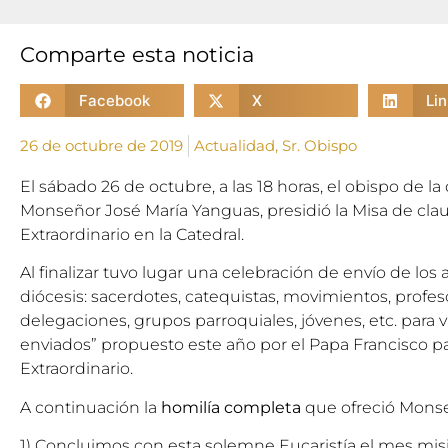
Comparte esta noticia
Facebook
X
Li
26 de octubre de 2019
Actualidad
,
Sr. Obispo
El sábado 26 de octubre, a las 18 horas, el obispo de l
Monseñor José María Yanguas, presidió la Misa de cla
Extraordinario en la Catedral.
Al finalizar tuvo lugar una celebración de envío de los 
diócesis: sacerdotes, catequistas, movimientos, profeso
delegaciones, grupos parroquiales, jóvenes, etc. para v
enviados” propuesto este año por el Papa Francisco p
Extraordinario.
A continuación la
homilía completa
que ofreció Monse
1) Concluimos con esta solemne Eucaristía el mes mis