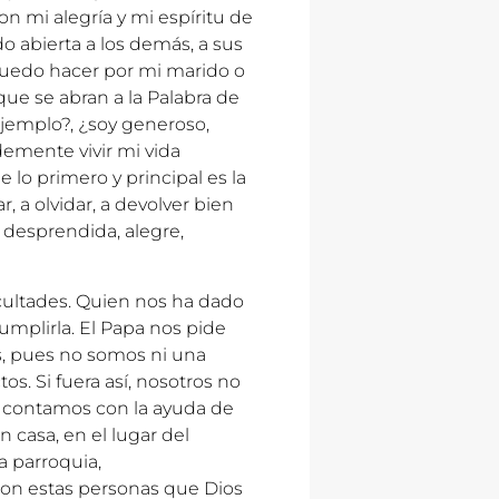
n mi alegría y mi espíritu de
do abierta a los demás, a sus
edo hacer por mi marido o
 que se abran a la Palabra de
jemplo?, ¿soy generoso,
ldemente vivir mi vida
 lo primero y principal es la
, a olvidar, a devolver bien
, desprendida, alegre,
cultades. Quien nos ha dado
cumplirla. El Papa nos pide
os, pues no somos ni una
os. Si fuera así, nosotros no
es contamos con la ayuda de
n casa, en el lugar del
la parroquia,
con estas personas que Dios