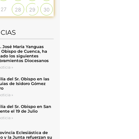
27
28
29
30
ICIAS
. José María Yanguas
, Obispo de Cuenca, ha
zado los siguientes
ramientos Diocesanos
oticia »
ía del Sr. Obispo en las
uias de Isidoro Gómez
ro
oticia »
ía del Sr. Obispo en San
nte el 19 de Julio
oticia »
ovincia Eclesiástica de
o y la Junta refuerzan su