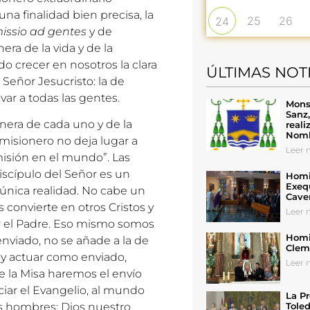
na finalidad bien precisa, la
25
26
24
issio ad gentes
y de
ra de la vida y de la
do crecer en nosotros la clara
ÚLTIMAS NOT
 Señor Jesucristo: la de
ar a todas las gentes.
Mons
Sanz
nera de cada uno y de la
reali
Nomb
s misionero no deja lugar a
Leer n
 misión en el mundo”. Las
discípulo del Señor es un
Homil
Exeq
única realidad. No cabe un
Cave
convierte en otros Cristos y
Leer n
or el Padre. Eso mismo somos
Homil
nviado, no se añade a la de
Cleme
e y actuar como enviado,
Leer n
de la Misa haremos el envío
ciar el Evangelio, al mundo
La Pr
os hombres: Dios nuestro
Toled