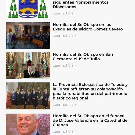
siguientes Nombramientos
Diocesanos
Leer noticia »
Homilía del Sr. Obispo en las
Exequias de Isidoro Gómez Cavero
Leer noticia »
Homilía del Sr. Obispo en San
Clemente el 19 de Julio
Leer noticia »
La Provincia Eclesiástica de Toledo y
la Junta refuerzan su colaboración
para la rehabilitación del patrimonio
histórico regional
Leer noticia »
Homilía del Sr. Obispo en el funeral
de D. José Valencia en la Catedral de
Cuenca
Leer noticia »