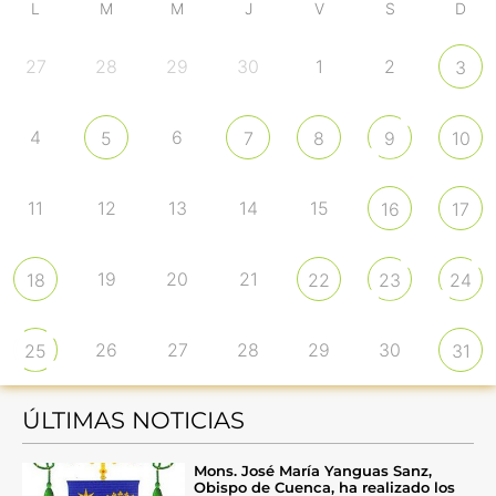
L
M
M
J
V
S
D
27
28
29
30
1
2
3
4
6
5
7
8
9
10
11
12
13
14
15
16
17
19
20
21
18
22
23
24
26
27
28
29
30
25
31
ÚLTIMAS NOTICIAS
Mons. José María Yanguas Sanz,
Obispo de Cuenca, ha realizado los