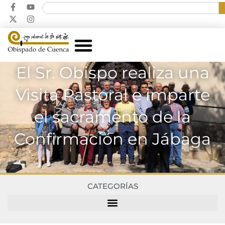
El Sr. Obispo realiza una
Visita Pastoral e imparte
el sacramento de la
Confirmación en Jábaga
CATEGORÍAS