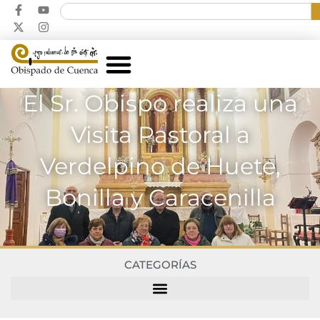
El Sr. Obispo realiza una
Visita Pastoral a
Verdelpino de Huete,
Bonilla y Caracenilla
CATEGORÍAS