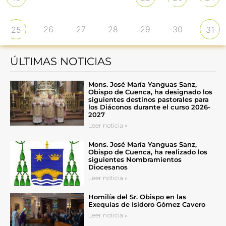
26
27
28
29
30
25
31
ÚLTIMAS NOTICIAS
Mons. José María Yanguas Sanz,
Obispo de Cuenca, ha designado los
siguientes destinos pastorales para
los Diáconos durante el curso 2026-
2027
Leer noticia »
Mons. José María Yanguas Sanz,
Obispo de Cuenca, ha realizado los
siguientes Nombramientos
Diocesanos
Leer noticia »
Homilía del Sr. Obispo en las
Exequias de Isidoro Gómez Cavero
Leer noticia »