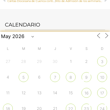
Cáritas Diocesana de Cuenca continúa apostando por el trabajo decente, esencial para la dignidad humana
Rito de Admisión de los seminaristas David Guirado Gutiérrez y Moisés de las Heras Gómez
CALENDARIO
L
M
M
J
V
S
D
27
28
29
30
1
2
3
4
6
5
7
8
9
10
11
12
13
14
15
16
17
19
20
21
18
22
23
24