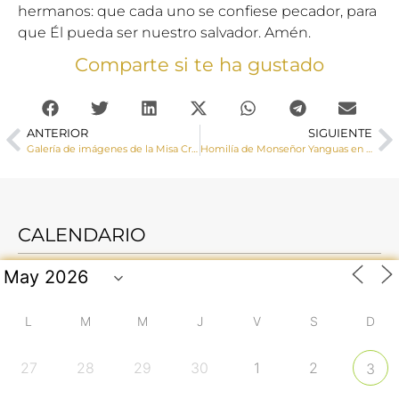
hermanos: que cada uno se confiese pecador, para
que Él pueda ser nuestro salvador. Amén.
Comparte si te ha gustado
ANTERIOR
SIGUIENTE
Galería de imágenes de la Misa Crismal celebrada el Miércoles Santo en la Catedral
Homilía de Monseñor Yanguas en la Misa Crismal
CALENDARIO
L
M
M
J
V
S
D
27
28
29
30
1
2
3