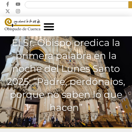
El Sr. Obispo predica la
primera palabra en la
noche del Lunes Santo
2025: “Padre, perdónalos,
porque no saben lo que
hacen”