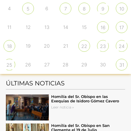
4
6
5
7
8
9
10
11
12
13
14
15
16
17
19
20
21
18
22
23
24
26
27
28
29
30
25
31
ÚLTIMAS NOTICIAS
Homilía del Sr. Obispo en las
Exequias de Isidoro Gómez Cavero
Leer noticia »
Homilía del Sr. Obispo en San
Clemente el 19 de Julio