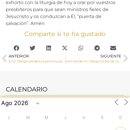
exhorto con la liturgia de hoy a orar por vuestros
presbíteros para que sean ministros fieles de
Jesucristo y os conduzcan a Él, “puerta de
salvación”. Amén
Comparte si te ha gustado
ANTERIOR
SIGUIENTE
El Sr. Obispo predica la primera palabra en la noche del Lunes Santo 2025: “Padre, perdónalos, porque no saben lo que hacen”
Homilía del Sr. Obispo el día de Jueves Santo
CALENDARIO
L
M
M
J
V
S
D