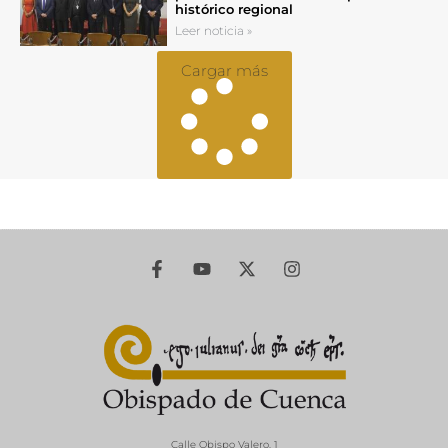
histórico regional
Leer noticia »
Cargar más
Calle Obispo Valero, 1