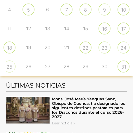
4
6
5
7
8
9
10
11
12
13
14
15
16
17
19
20
21
18
22
23
24
26
27
28
29
30
25
31
ÚLTIMAS NOTICIAS
Mons. José María Yanguas Sanz,
Obispo de Cuenca, ha designado los
siguientes destinos pastorales para
los Diáconos durante el curso 2026-
2027
Leer noticia »