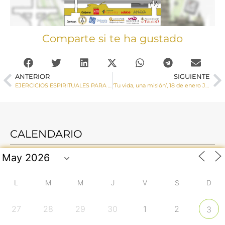
Comparte si te ha gustado
ANTERIOR
SIGUIENTE
EJERCICIOS ESPIRITUALES PARA SACERDOTES (19-23 de enero, 2026)
‘Tu vida, una misión’, 18 de enero Jornada de la Infancia Misionera 2026
CALENDARIO
L
M
M
J
V
S
D
27
28
29
30
1
2
3