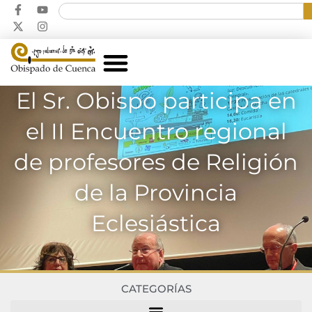
El Sr. Obispo participa en
el II Encuentro regional
de profesores de Religión
de la Provincia
Eclesiástica
CATEGORÍAS