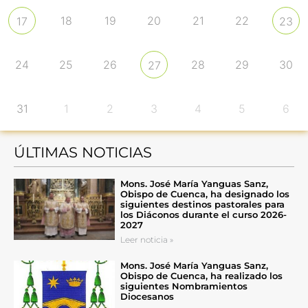
18
19
20
21
22
17
23
24
25
26
28
29
30
27
31
1
2
3
4
5
6
ÚLTIMAS NOTICIAS
Mons. José María Yanguas Sanz,
Obispo de Cuenca, ha designado los
siguientes destinos pastorales para
los Diáconos durante el curso 2026-
2027
Leer noticia »
Mons. José María Yanguas Sanz,
Obispo de Cuenca, ha realizado los
siguientes Nombramientos
Diocesanos