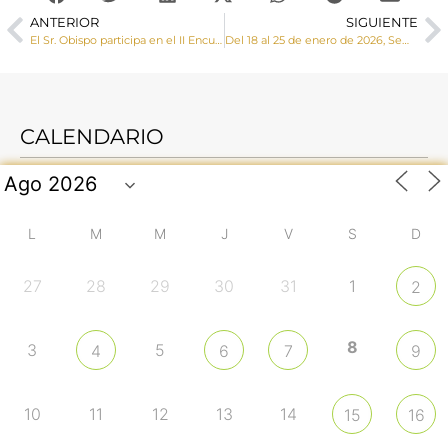
ANTERIOR
SIGUIENTE
El Sr. Obispo participa en el II Encuentro regional de profesores de Religión de la Provincia Eclesiástica
Del 18 al 25 de enero de 2026, Semana de Oración por la Unidad de los Cristianos 2026
CALENDARIO
L
M
M
J
V
S
D
27
28
29
30
31
1
2
8
3
5
4
6
7
9
10
11
12
13
14
15
16