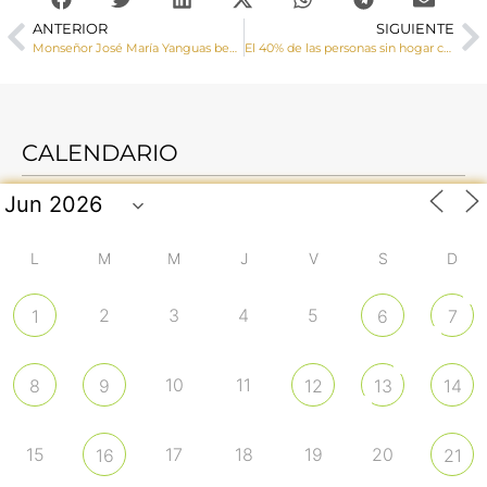
ANTERIOR
SIGUIENTE
Monseñor José María Yanguas bendice la imagen de María Santísima de la Salud de la Hermandad Nuestro Padre Jesús del Perdón de Tarancón
El 40% de las personas sin hogar con las que trabaja Cáritas Cuenca logra salir de la situación de exclusión sociolaboral
CALENDARIO
L
M
M
J
V
S
D
2
3
4
5
1
6
7
10
11
8
9
12
13
14
15
17
18
19
20
16
21