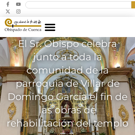
El Sr. Obispo celebra
junto a toda la
comunidad de la
parroquia de Villar de
Domingo García el fin de
las obras de
rehabilitación del templo