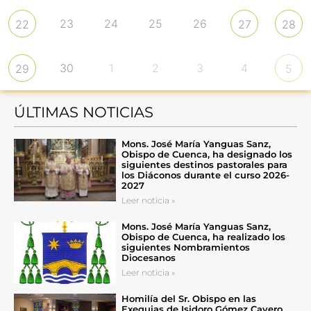
23
24
25
26
22
27
28
30
1
2
3
4
29
5
ÚLTIMAS NOTICIAS
Mons. José María Yanguas Sanz,
Obispo de Cuenca, ha designado los
siguientes destinos pastorales para
los Diáconos durante el curso 2026-
2027
Leer noticia »
Mons. José María Yanguas Sanz,
Obispo de Cuenca, ha realizado los
siguientes Nombramientos
Diocesanos
Leer noticia »
Homilía del Sr. Obispo en las
Exequias de Isidoro Gómez Cavero