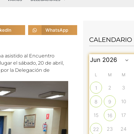
nkedIn
WhatsApp
CALENDARIO
a asistido al Encuentro
ugar el sábado, 20 de abril,
 por la Delegación de
L
M
M
2
3
1
10
8
9
15
17
16
23
24
22