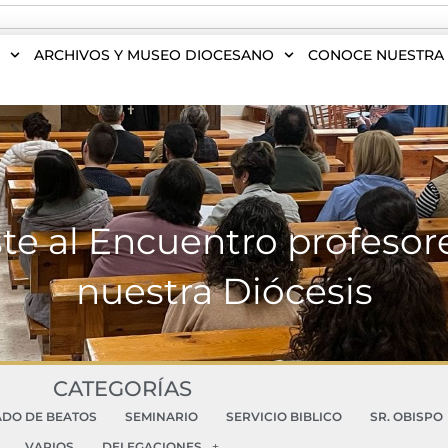
S
ARCHIVOS Y MUSEO DIOCESANO
CONOCE NUESTRA 
iste al Encuentro profesor
nuestra Diócesis
CATEGORÍAS
ADO DE BEATOS
SEMINARIO
SERVICIO BIBLICO
SR. OBISPO
VARIOS
DELEGACIONES