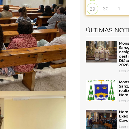
30
1
29
ÚLTIMAS NOT
Mons
Sanz
desig
desti
Diáco
2026
Leer n
Mons
Sanz
reali
Nomb
Leer n
Homil
Exeq
Cave
Leer n