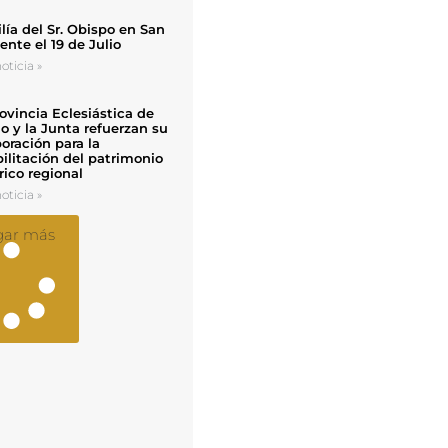
ía del Sr. Obispo en San
nte el 19 de Julio
oticia »
ovincia Eclesiástica de
o y la Junta refuerzan su
oración para la
ilitación del patrimonio
rico regional
oticia »
gar más