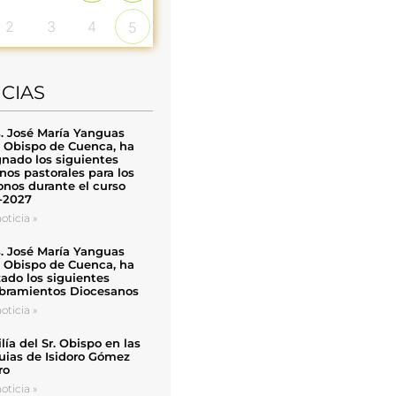
2
3
4
5
ICIAS
. José María Yanguas
, Obispo de Cuenca, ha
nado los siguientes
nos pastorales para los
nos durante el curso
-2027
oticia »
. José María Yanguas
, Obispo de Cuenca, ha
zado los siguientes
ramientos Diocesanos
oticia »
ía del Sr. Obispo en las
uias de Isidoro Gómez
ro
oticia »