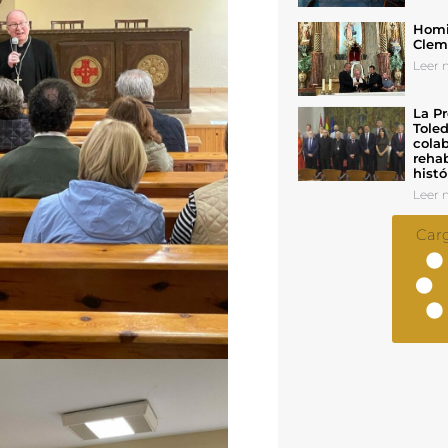
Homil
Cleme
Leer n
La Pr
Toled
colab
rehab
histó
Leer n
Car