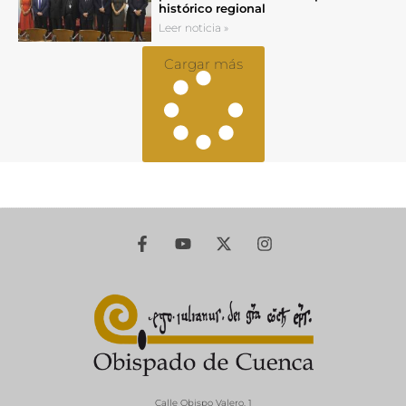
histórico regional
Leer noticia »
Cargar más
Calle Obispo Valero, 1