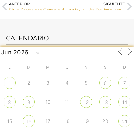
ANTERIOR
SIGUIENTE
Cáritas Diocesana de Cuenca ha atendido durante 2025 a 744 personas desde su programa de empleo y formación
Tejeda y Lourdes: Dos devociones hermanadas en la reunión anual del Arciprestazgo de Moya
CALENDARIO
L
M
M
J
V
S
D
2
3
4
5
1
6
7
10
11
8
9
12
13
14
15
17
18
19
20
16
21