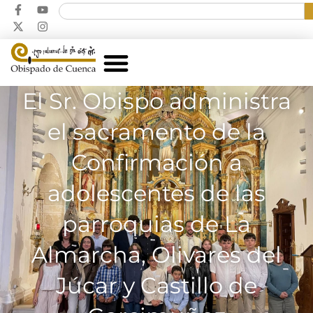
El Sr. Obispo administra
el sacramento de la
Confirmación a
adolescentes de las
parroquias de La
Almarcha, Olivares del
Júcar y Castillo de