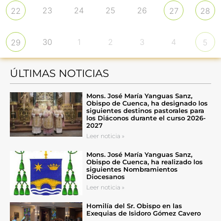
23
24
25
26
22
27
28
30
1
2
3
4
29
5
ÚLTIMAS NOTICIAS
Mons. José María Yanguas Sanz,
Obispo de Cuenca, ha designado los
siguientes destinos pastorales para
los Diáconos durante el curso 2026-
2027
Leer noticia »
Mons. José María Yanguas Sanz,
Obispo de Cuenca, ha realizado los
siguientes Nombramientos
Diocesanos
Leer noticia »
Homilía del Sr. Obispo en las
Exequias de Isidoro Gómez Cavero