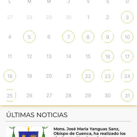
L
M
M
J
V
S
D
27
28
29
30
1
2
3
4
6
5
7
8
9
10
11
12
13
14
15
16
17
19
20
21
18
22
23
24
26
27
28
29
30
25
31
ÚLTIMAS NOTICIAS
Mons. José María Yanguas Sanz,
Obispo de Cuenca, ha realizado los