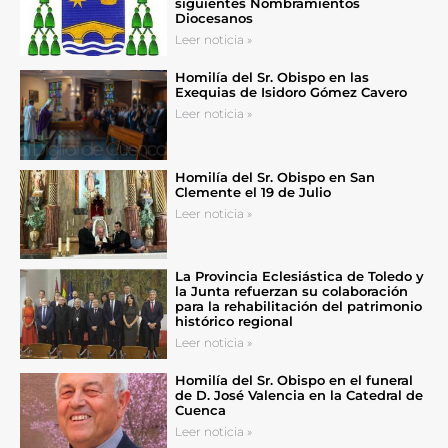
siguientes Nombramientos
Diocesanos
Leer noticia »
Homilía del Sr. Obispo en las
Exequias de Isidoro Gómez Cavero
Leer noticia »
Homilía del Sr. Obispo en San
Clemente el 19 de Julio
Leer noticia »
La Provincia Eclesiástica de Toledo y
la Junta refuerzan su colaboración
para la rehabilitación del patrimonio
histórico regional
Leer noticia »
Homilía del Sr. Obispo en el funeral
de D. José Valencia en la Catedral de
Cuenca
Leer noticia »