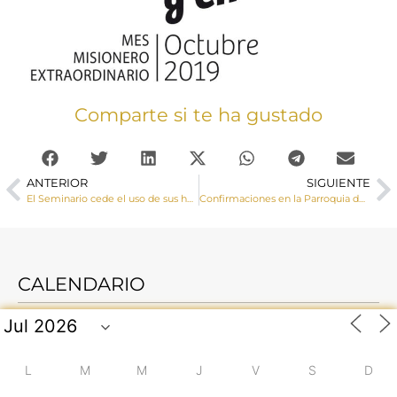
Comparte si te ha gustado
ANTERIOR
SIGUIENTE
El Seminario cede el uso de sus huertas a Cáritas para proyectos de familias en riesgo de exclusión social
Confirmaciones en la Parroquia de San Fernando
CALENDARIO
L
M
M
J
V
S
D