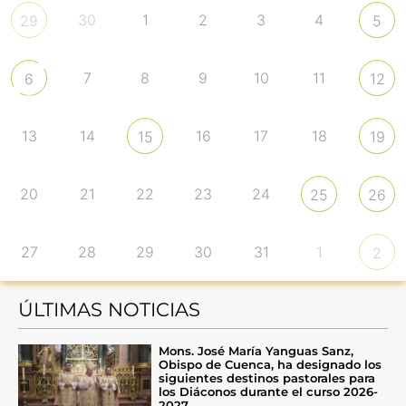
30
1
2
3
4
29
5
7
8
9
10
11
6
12
13
14
16
17
18
15
19
20
21
22
23
24
25
26
27
28
29
30
31
1
2
ÚLTIMAS NOTICIAS
Mons. José María Yanguas Sanz,
Obispo de Cuenca, ha designado los
siguientes destinos pastorales para
los Diáconos durante el curso 2026-
2027