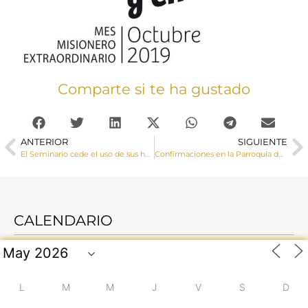
Comparte si te ha gustado
ANTERIOR
SIGUIENTE
El Seminario cede el uso de sus huertas a Cáritas para proyectos de familias en riesgo de exclusión social
Confirmaciones en la Parroquia de San Fernando
CALENDARIO
L
M
M
J
V
S
D