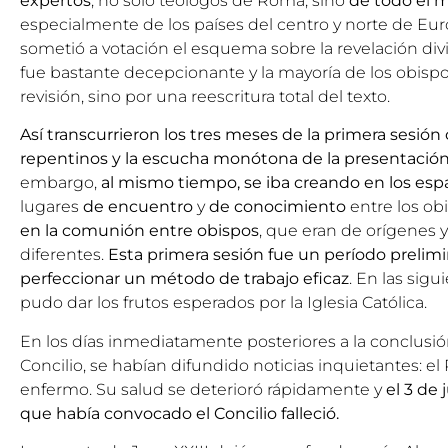
expertos
, no solo teólogos de Roma, sino
de todo el 
especialmente de los países del centro y norte de Eur
sometió a votación el esquema sobre la revelación di
fue bastante decepcionante y la mayoría de los obispo
revisión, sino por una reescritura total del texto.
Así transcurrieron los tres meses de la primera sesión 
repentinos y la escucha monótona de la presentació
embargo,
al mismo tiempo, se iba creando en los es
lugares
de encuentro
y
de conocimiento
entre los o
en la comunión entre obispos
, que eran de orígenes 
diferentes.
Esta primera sesión fue un período prelimi
perfeccionar un método de trabajo eficaz
. En las sigu
pudo dar los frutos esperados por la Iglesia Católica.
En los días inmediatamente posteriores a la conclusió
Concilio, se habían difundido noticias inquietantes: 
enfermo. Su salud se deterioró rápidamente y
el 3 de
que había convocado el Concilio falleció.