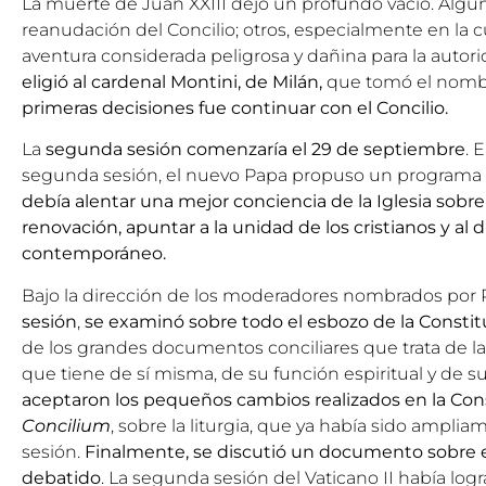
La muerte de Juan XXIII dejó un profundo vacío. Algu
reanudación del Concilio; otros, especialmente en la cu
aventura considerada peligrosa y dañina para la autor
eligió al cardenal Montini, de Milán,
que tomó el nom
primeras decisiones fue continuar con el Concilio.
La
segunda sesión comenzaría el 29 de septiembre
. 
segunda sesión, el nuevo Papa propuso un programa a
debía alentar una mejor conciencia de la Iglesia sobre
renovación, apuntar a la unidad de los cristianos y al
contemporáneo.
Bajo la dirección de los moderadores nombrados por P
sesión
,
se examinó sobre todo el esbozo de la Consti
de los grandes documentos conciliares que trata de la
que tiene de sí misma, de su función espiritual y de s
aceptaron los pequeños cambios realizados en la Con
Concilium
, sobre la liturgia, que ya había sido ampli
sesión.
Finalmente, se discutió un documento sobre
debatido
. La segunda sesión del Vaticano II había lo