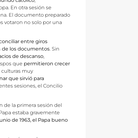
mundo católico
,
opa. En otra sesión se
vina. El documento preparado
s votaron no solo por una
conciliar entre giros
n de los documentos
. Sin
pacios de descanso
,
bispos que
permitieron crecer
y culturas muy
nar que sirvió para
ientes sesiones, el Concilio
n de la primera sesión del
el Papa estaba gravemente
 junio de 1963, el Papa bueno