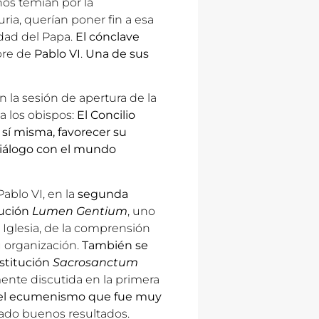
nos temían por la
ria, querían poner fin a esa
idad del Papa.
El cónclave
bre de
Pablo VI
.
Una de sus
En la sesión de apertura de la
 los obispos:
El Concilio
 sí misma, favorecer su
 diálogo con el mundo
ablo VI, en la
segunda
tución
Lumen Gentium
, uno
 Iglesia, de la comprensión
u organización.
También se
stitución
Sacrosanctum
amente discutida en la primera
 el ecumenismo que fue muy
grado buenos resultados.