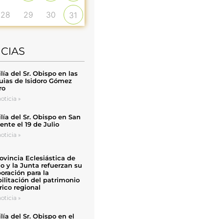
28
29
30
31
ICIAS
ía del Sr. Obispo en las
uias de Isidoro Gómez
ro
oticia »
ía del Sr. Obispo en San
nte el 19 de Julio
oticia »
ovincia Eclesiástica de
o y la Junta refuerzan su
oración para la
ilitación del patrimonio
rico regional
oticia »
ía del Sr. Obispo en el