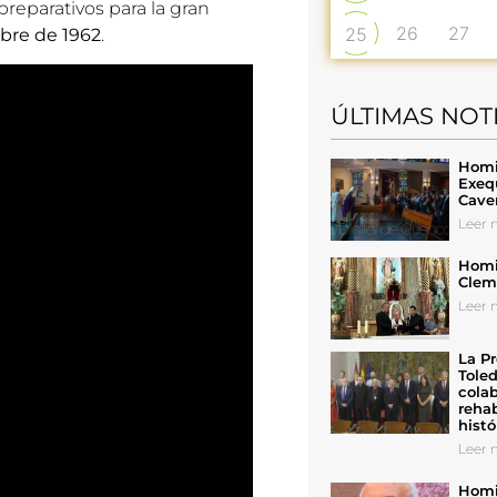
reparativos para la gran
26
27
25
tubre de 1962
.
ÚLTIMAS NOT
Homil
Exeq
Cave
Leer n
Homil
Cleme
Leer n
La Pr
Toled
colab
rehab
histó
Leer n
Homil