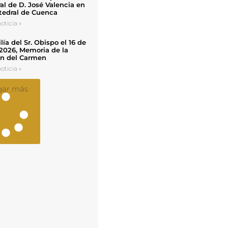
al de D. José Valencia en
tedral de Cuenca
oticia »
ía del Sr. Obispo el 16 de
 2026, Memoria de la
en del Carmen
oticia »
gar más