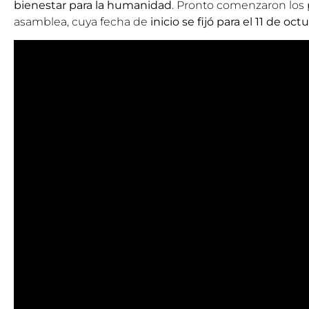
bienestar para la humanidad
. Pronto comenzaron los p
asamblea, cuya fecha de
inicio se fijó para el 11 de oc