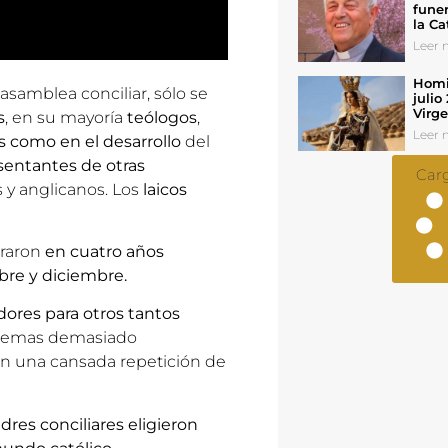
funer
la Ca
Leer n
Homil
 asamblea conciliar, sólo se
julio
Virg
s
, en su mayoría
teólogos
,
Leer n
os como en el desarrollo
del
sentantes de otras
Car
 y anglicanos. Los
laicos
braron
en cuatro años
re y diciembre.
dores para otros tantos
n temas demasiado
e en una cansada repetición de
adres conciliares eligieron