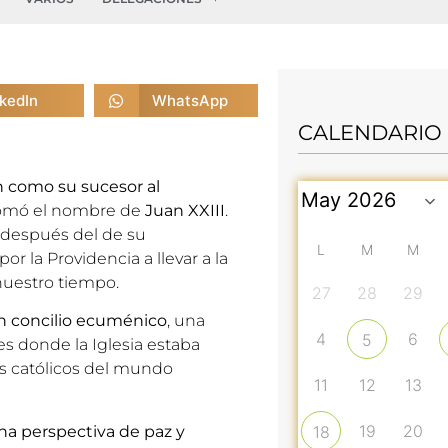
nkedIn
WhatsApp
CALENDARIO
n como su sucesor al
tomó el nombre de
Juan XXIII
.
 después del de su
L
M
M
r la Providencia a llevar a la
nuestro tiempo.
27
28
29
n concilio ecuménico
, una
4
6
5
es donde la Iglesia estaba
os católicos del mundo
11
12
13
19
20
na perspectiva de paz y
18