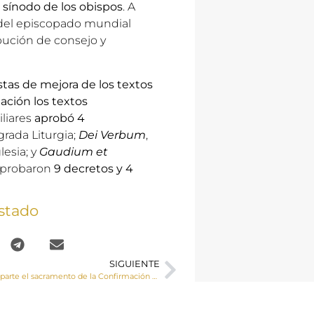
l sínodo de los obispos
. A
 del episcopado mundial
ibución de consejo y
tas de mejora de los textos
ación los textos
iliares
aprobó 4
agrada Liturgia;
Dei Verbum
,
glesia; y
Gaudium et
 aprobaron
9 decretos y 4
stado
SIGUIENTE
El Sr. Obispo imparte el sacramento de la Confirmación a un grupo de adolescentes de la parroquia de Iniesta