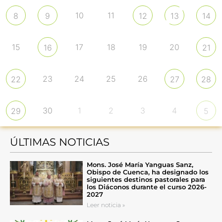
10
11
8
9
12
13
14
15
17
18
19
20
16
21
23
24
25
26
22
27
28
30
1
2
3
4
29
5
ÚLTIMAS NOTICIAS
Mons. José María Yanguas Sanz,
Obispo de Cuenca, ha designado los
siguientes destinos pastorales para
los Diáconos durante el curso 2026-
2027
Leer noticia »