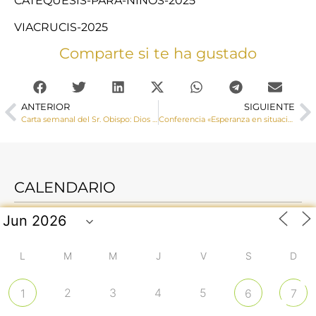
CATEQUESIS-PARA-NINOS-2025
VIACRUCIS-2025
Comparte si te ha gustado
ANTERIOR
SIGUIENTE
Carta semanal del Sr. Obispo: Dios nos ama también con corazón humano
Conferencia «Esperanza en situaciones de desesperanza» a cargo de Martín Gelabert Ballester, O.P.
CALENDARIO
L
M
M
J
V
S
D
2
3
4
5
1
6
7