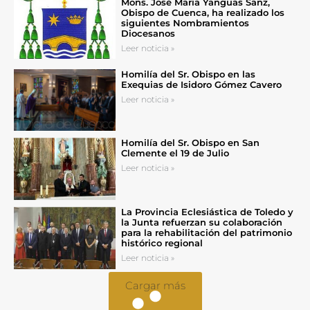
Mons. José María Yanguas Sanz,
Obispo de Cuenca, ha realizado los
siguientes Nombramientos
Diocesanos
Leer noticia »
Homilía del Sr. Obispo en las
Exequias de Isidoro Gómez Cavero
Leer noticia »
Homilía del Sr. Obispo en San
Clemente el 19 de Julio
Leer noticia »
La Provincia Eclesiástica de Toledo y
la Junta refuerzan su colaboración
para la rehabilitación del patrimonio
histórico regional
Leer noticia »
Cargar más