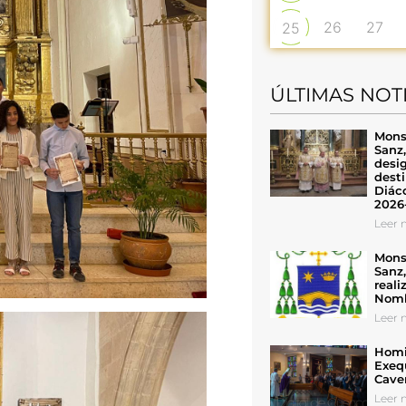
26
27
25
ÚLTIMAS NOT
Mons
Sanz
desig
desti
Diáco
2026
Leer n
Mons
Sanz
reali
Nomb
Leer n
Homil
Exeq
Cave
Leer n