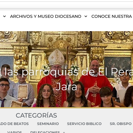
S
ARCHIVOS Y MUSEO DIOCESANO
CONOCE NUESTRA 
las parroquias de El Peral
Jara
CATEGORÍAS
ADO DE BEATOS
SEMINARIO
SERVICIO BIBLICO
SR. OBISPO
VARIOS
DELEGACIONES