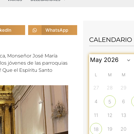
nkedIn
WhatsApp
CALENDARIO
nca, Monseñor José María
los jóvenes de las parroquias
!! Que el Espíritu Santo
L
M
M
27
28
29
4
6
5
11
12
13
19
20
18