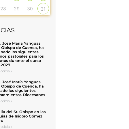
28
29
30
31
ICIAS
. José María Yanguas
, Obispo de Cuenca, ha
nado los siguientes
nos pastorales para los
nos durante el curso
-2027
oticia »
. José María Yanguas
, Obispo de Cuenca, ha
zado los siguientes
ramientos Diocesanos
oticia »
ía del Sr. Obispo en las
uias de Isidoro Gómez
ro
oticia »