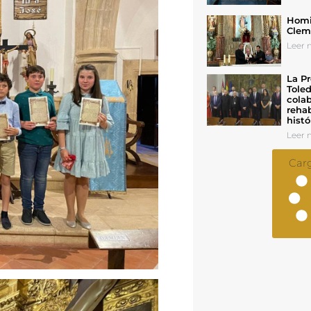
Homil
Cleme
Leer n
La Pr
Toled
colab
rehab
histó
Leer n
Car