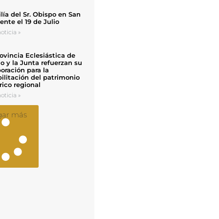
ía del Sr. Obispo en San
nte el 19 de Julio
oticia »
ovincia Eclesiástica de
o y la Junta refuerzan su
oración para la
ilitación del patrimonio
rico regional
oticia »
gar más