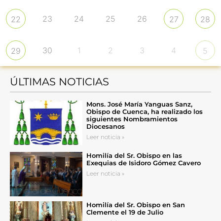
23
24
25
26
22
27
28
30
1
2
3
4
29
5
ÚLTIMAS NOTICIAS
Mons. José María Yanguas Sanz,
Obispo de Cuenca, ha realizado los
siguientes Nombramientos
Diocesanos
Leer noticia »
Homilía del Sr. Obispo en las
Exequias de Isidoro Gómez Cavero
Leer noticia »
Homilía del Sr. Obispo en San
Clemente el 19 de Julio