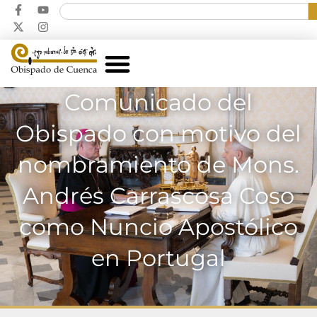
Comunicado del
Obispado con motivo del
nombramiento de Mons.
Andrés Carrascosa Coso
como Nuncio Apostólico
en Portugal