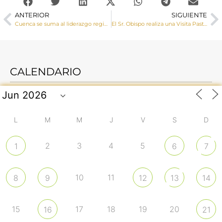
ANTERIOR
SIGUIENTE
Cuenca se suma al liderazgo regional en apoyo a la Iglesia: Castilla-La Mancha encabeza España con un 42,6% de contribuyentes asignantes
El Sr. Obispo realiza una Visita Pastoral a Moncalvillo de Huete y Vellisca
CALENDARIO
L
M
M
J
V
S
D
2
3
4
5
1
6
7
10
11
8
9
12
13
14
15
17
18
19
20
16
21