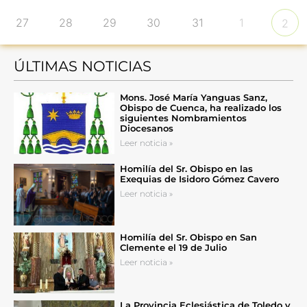
27
28
29
30
31
1
2
ÚLTIMAS NOTICIAS
Mons. José María Yanguas Sanz,
Obispo de Cuenca, ha realizado los
siguientes Nombramientos
Diocesanos
Leer noticia »
Homilía del Sr. Obispo en las
Exequias de Isidoro Gómez Cavero
Leer noticia »
Homilía del Sr. Obispo en San
Clemente el 19 de Julio
Leer noticia »
La Provincia Eclesiástica de Toledo y