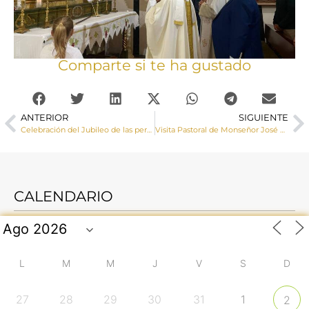
Comparte si te ha gustado
ANTERIOR
SIGUIENTE
Celebración del Jubileo de las personas con Discapacidad a la Catedral de Cuenca
Visita Pastoral de Monseñor José María Yanguas a Barajas de Melo
CALENDARIO
L
M
M
J
V
S
D
27
28
29
30
31
1
2