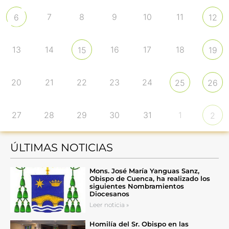
7
8
9
10
11
6
12
13
14
16
17
18
15
19
20
21
22
23
24
25
26
27
28
29
30
31
1
2
ÚLTIMAS NOTICIAS
Mons. José María Yanguas Sanz,
Obispo de Cuenca, ha realizado los
siguientes Nombramientos
Diocesanos
Leer noticia »
Homilía del Sr. Obispo en las