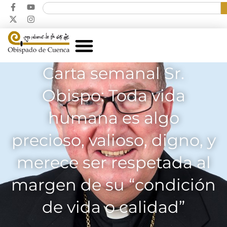
Carta semanal Sr.
Obispo: Toda vida
humana es algo
precioso, valioso, digno, y
merece ser respetada al
margen de su “condición
de vida o calidad”