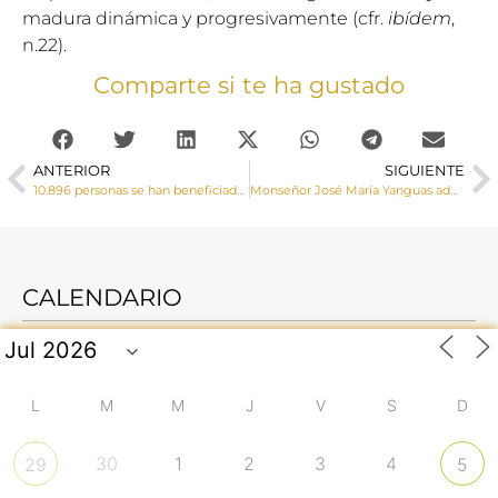
madura dinámica y progresivamente (cfr.
ibídem
,
n.22).
Comparte si te ha gustado
ANTERIOR
SIGUIENTE
10.896 personas se han beneficiado de la labor llevada a cabo por Cáritas Diocesana de Cuenca durante el 2023
Monseñor José María Yanguas administra la Confirmación a un numero grupo de adolescentes en Mota del Cuervo
CALENDARIO
L
M
M
J
V
S
D
30
1
2
3
4
29
5